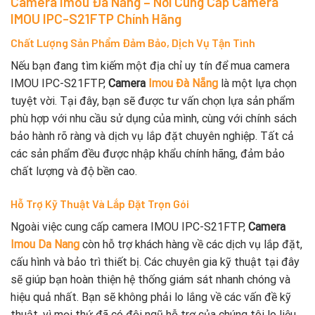
Camera Imou Đà Nẵng – Nơi Cung Cấp Camera
IMOU IPC-S21FTP Chính Hãng
Chất Lượng Sản Phẩm Đảm Bảo, Dịch Vụ Tận Tình
Nếu bạn đang tìm kiếm một địa chỉ uy tín để mua camera
IMOU IPC-S21FTP,
Camera
Imou Đà Nẵng
là một lựa chọn
tuyệt vời. Tại đây, bạn sẽ được tư vấn chọn lựa sản phẩm
phù hợp với nhu cầu sử dụng của mình, cùng với chính sách
bảo hành rõ ràng và dịch vụ lắp đặt chuyên nghiệp. Tất cả
các sản phẩm đều được nhập khẩu chính hãng, đảm bảo
chất lượng và độ bền cao.
Hỗ Trợ Kỹ Thuật Và Lắp Đặt Trọn Gói
Ngoài việc cung cấp camera IMOU IPC-S21FTP,
Camera
Imou Da Nang
còn hỗ trợ khách hàng về các dịch vụ lắp đặt,
cấu hình và bảo trì thiết bị. Các chuyên gia kỹ thuật tại đây
sẽ giúp bạn hoàn thiện hệ thống giám sát nhanh chóng và
hiệu quả nhất. Bạn sẽ không phải lo lắng về các vấn đề kỹ
thuật, vì mọi thứ đã có đội ngũ hỗ trợ của chúng tôi lo liệu.