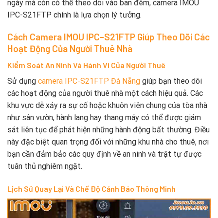
ngày mà còn có thể theo dõi vào ban đêm, camera IMOU
IPC-S21FTP chính là lựa chọn lý tưởng.
Cách Camera IMOU IPC-S21FTP Giúp Theo Dõi Các
Hoạt Động Của Người Thuê Nhà
Kiểm Soát An Ninh Và Hành Vi Của Người Thuê
Sử dụng
camera IPC-S21FTP Đà Nẵng
giúp bạn theo dõi
các hoạt động của người thuê nhà một cách hiệu quả. Các
khu vực dễ xảy ra sự cố hoặc khuôn viên chung của tòa nhà
như sân vườn, hành lang hay thang máy có thể được giám
sát liên tục để phát hiện những hành động bất thường. Điều
này đặc biệt quan trọng đối với những khu nhà cho thuê, nơi
bạn cần đảm bảo các quy định về an ninh và trật tự được
tuân thủ nghiêm ngặt.
Lịch Sử Quay Lại Và Chế Độ Cảnh Báo Thông Minh