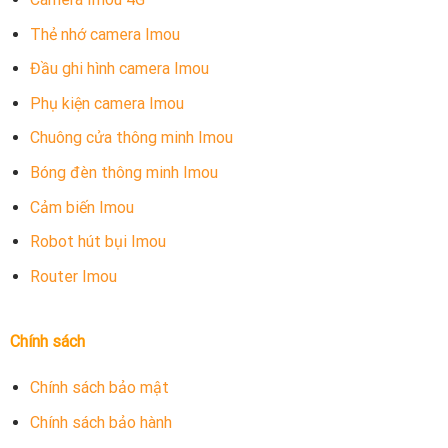
– 5,450,000 VNĐ. Đây là mức giá khá rẻ so với các sản
Thẻ nhớ camera Imou
phẩm khác trên thị trường camera và phù hợp với túi tiền
người Việt.
Đầu ghi hình camera Imou
Phụ kiện camera Imou
4. Camera Imou ngoài trời 2MP năng lượng mặt trời
4G IPC-S21FTP
có tốt không, nên mua không?
Chuông cửa thông minh Imou
Bóng đèn thông minh Imou
Cảm biến Imou
Robot hút bụi Imou
Router Imou
Chính sách
Chính sách bảo mật
Thiết kế với cực kỳ nhỏ gọn, gam màu tinh tế dễ dàng ẩn
Chính sách bảo hành
nấp ở mọi không gian trong nhà bạn.