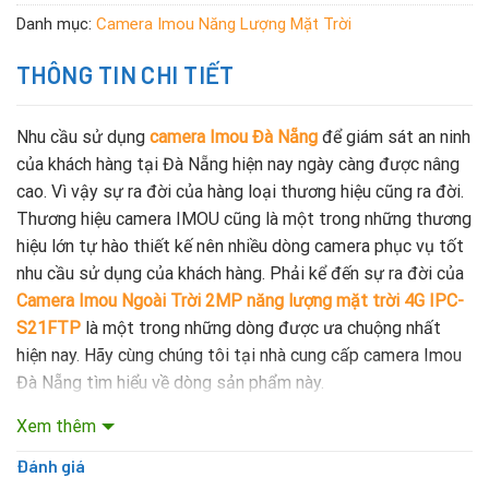
Danh mục:
Camera Imou Năng Lượng Mặt Trời
THÔNG TIN CHI TIẾT
Nhu cầu sử dụng
camera Imou Đà Nẵng
để giám sát an ninh
của khách hàng tại Đà Nẵng hiện nay ngày càng được nâng
cao. Vì vậy sự ra đời của hàng loại thương hiệu cũng ra đời.
Thương hiệu camera IMOU cũng là một trong những thương
hiệu lớn tự hào thiết kế nên nhiều dòng camera phục vụ tốt
nhu cầu sử dụng của khách hàng. Phải kể đến sự ra đời của
Camera Imou Ngoài Trời 2MP năng lượng mặt trời 4G IPC-
S21FTP
là một trong những dòng được ưa chuộng nhất
hiện nay. Hãy cùng chúng tôi tại nhà cung cấp camera Imou
Đà Nẵng tìm hiểu về dòng sản phẩm này.
Xem thêm
1. Camera Imou ngoài trời 2MP năng lượng mặt trời
4G IPC-S21FTP
của nước nào?
Đánh giá