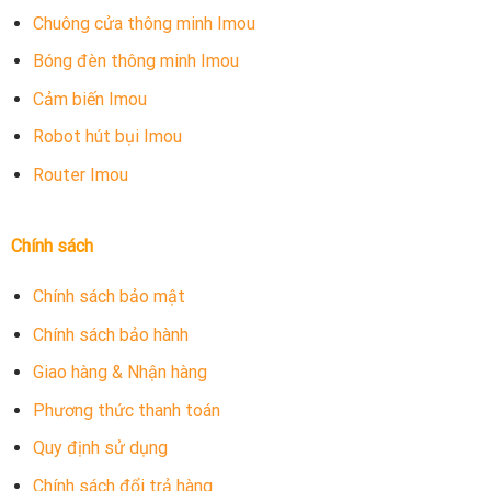
Chuông cửa thông minh Imou
Bóng đèn thông minh Imou
Cảm biến Imou
Robot hút bụi Imou
Router Imou
Chính sách
Ở Đà Nẵng nên mua nguồn camera Imou IPC-A22P
ở đâu?
Chính sách bảo mật
Nguồn camera Imou IPC-A22P là một phụ kiện cung cấp
Chính sách bảo hành
điện năng rất đáng tin cậy và phù hợp để cung cấp nguồn
Giao hàng & Nhận hàng
điện cho các
bo nguon adapter camera Imou
.
Phương thức thanh toán
Hãy liên hệ ngay cho
Camera Imou Da Nang
để được đội
Quy định sử dụng
ngũ chuyên viên của đại lý sẽ tư vấn và giải đáp mọi thắc
mắc của bạn trong việc chọn lựa camera Imou.
Chính sách đổi trả hàng