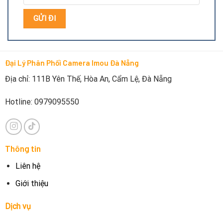
Đại Lý Phân Phối Camera Imou Đà Nẵng
Địa chỉ: 111B Yên Thế, Hòa An, Cẩm Lệ, Đà Nẵng
Thông số kỹ thuật nguồn camera Imou IPC-A22P
Hotline: 0979095550
Sử dụng cho Camera Imou, Camera IP an ninh Yoosee,
Micro Karaoke Bluetooth
Điện áp đầu vào 220V – 50 hoặc 60 Hz
Thông tin
Điện áp đầu ra 5V
Liên hệ
Dây dài 3.5m
Giới thiệu
Dây sạc: chuẩn Micro USB
Dịch vụ
Đánh giá nguồn camera Imou IPC-A22P