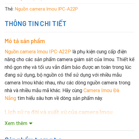
Thẻ:
Nguồn camera Imou IPC-A22P
THÔNG TIN CHI TIẾT
Mô tả sản phẩm
Nguồn camera Imou IPC-A22P
là phụ kiện cung cấp điện
năng cho các sản phẩm camera giám sát của Imou. Thiết kế
nhỏ gọn nhẹ và tối ưu vẫn đảm bảo được an toàn trong lúc
đang sử dụng, bộ nguồn có thể sử dụng với nhiều mẫu
camera Imou khác nhau, như các dòng nguồn camera trong
nhà và nhiều mẫu mã khác. Hãy cùng
Camera Imou Đà
Nẵng
tìm hiểu sâu hơn về dòng sản phẩm này.
Lịch sử ra đời và xuất xứ của camera Imou
Qua hơn 15 năm hình thành và phát triển, công ty camera
Xem thêm
Dahua và thương hiệu camera Imou đã đạt được những
thành tựu nhất định. Hãy cùng đi tìm hiểu lịch sử hình thành