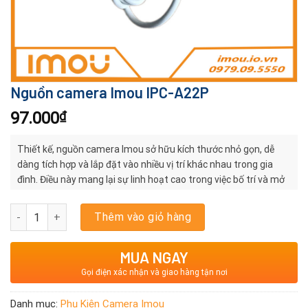
Nguồn camera Imou IPC-A22P
97.000
₫
Thiết kế, nguồn camera Imou sở hữu kích thước nhỏ gọn, dễ
dàng tích hợp và lắp đặt vào nhiều vị trí khác nhau trong gia
đình. Điều này mang lại sự linh hoạt cao trong việc bố trí và mở
rộng hệ thống camera an ninh
Nguồn camera Imou IPC-A22P số lượng
Thêm vào giỏ hàng
MUA NGAY
Gọi điện xác nhận và giao hàng tận nơi
Danh mục:
Phụ Kiện Camera Imou