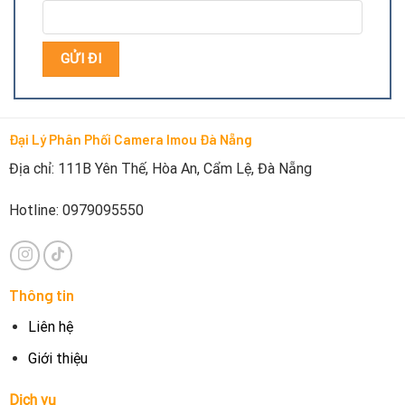
Đại Lý Phân Phối Camera Imou Đà Nẵng
Địa chỉ: 111B Yên Thế, Hòa An, Cẩm Lệ, Đà Nẵng
Thông số kỹ thuật nguồn camera Imou IPC-S6DP-
Hotline: 0979095550
3M0WEB-E27
Sử dụng cho Camera Imou, Camera IP an ninh Yoosee,
Micro Karaoke Bluetooth
Thông tin
Điện áp đầu vào 220V – 50 hoặc 60 Hz
Liên hệ
Điện áp đầu ra 5V
Giới thiệu
Dây dài 3.5m
Dịch vụ
Dây sạc: chuẩn Micro USB