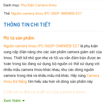
Danh mục:
Phụ Kiện Camera Imou
Thẻ:
Nguồn camera Imou IPC-S6DP-3M0WEB-E27
THÔNG TIN CHI TIẾT
Mô tả sản phẩm
Nguồn camera Imou IPC-S6DP-3M0WEB-E27
là phụ kiện
cung cấp điện năng cho các sản phẩm camera giám sát của
Imou. Thiết kế nhỏ gọn nhẹ và tối ưu vẫn đảm bảo được an
toàn trong lúc đang sử dụng, bộ nguồn có thể sử dụng với
nhiều mẫu camera Imou khác nhau, như các dòng nguồn
camera trong nhà và nhiều mẫu mã khác. Hãy cùng
Camera
Imou Đà Nẵng
tìm hiểu sâu hơn về dòng sản phẩm này.
Lịch sử ra đời và xuất xứ của camera Imou
Qua hơn 15 năm hình thành và phát triển, công ty camera
Xem thêm