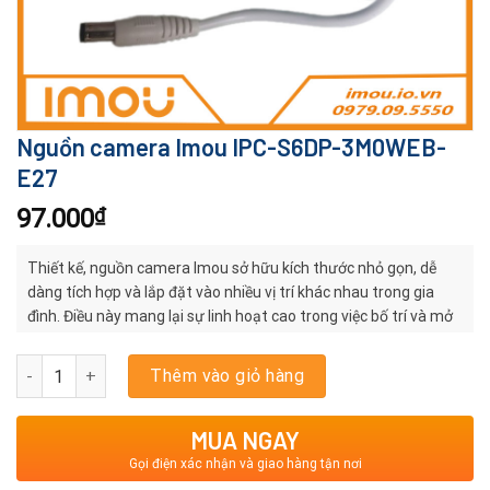
Nguồn camera Imou IPC-S6DP-3M0WEB-
E27
97.000
₫
Thiết kế, nguồn camera Imou sở hữu kích thước nhỏ gọn, dễ
dàng tích hợp và lắp đặt vào nhiều vị trí khác nhau trong gia
đình. Điều này mang lại sự linh hoạt cao trong việc bố trí và mở
rộng hệ thống camera an ninh
Nguồn camera Imou IPC-S6DP-3M0WEB-E27 số lượng
Thêm vào giỏ hàng
MUA NGAY
Gọi điện xác nhận và giao hàng tận nơi