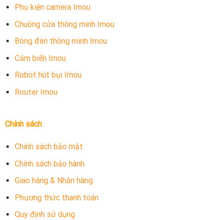
toàn bộ hệ thống
Phụ kiện camera Imou
Chuông cửa thông minh Imou
Bóng đèn thông minh Imou
Cảm biến Imou
Robot hút bụi Imou
Router Imou
Chính sách
Chính sách bảo mật
Ở Đà Nẵng nên mua nguồn camera Imou IPC-
S6DP-3M0WEB-E27 ở đâu?
Chính sách bảo hành
Giao hàng & Nhận hàng
Nguồn camera Imou IPC-S6DP-3M0WEB-E27 là một phụ
kiện cung cấp điện năng rất đáng tin cậy và phù hợp để
Phương thức thanh toán
cung cấp nguồn điện cho các
bo nguon adapter camera
Quy định sử dụng
Imou
.