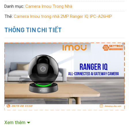
Danh mục:
Camera Imou Trong Nhà
Thẻ:
Camera Imou trong nhà 2MP Ranger IQ IPC-A26HIP
THÔNG TIN CHI TIẾT
Nhu cầu sử dụng
camera Imou Đà Nẵng
để giám sát an ninh
Xem thêm
của khách hàng tại Đà Nẵng hiện nay ngày càng được nâng