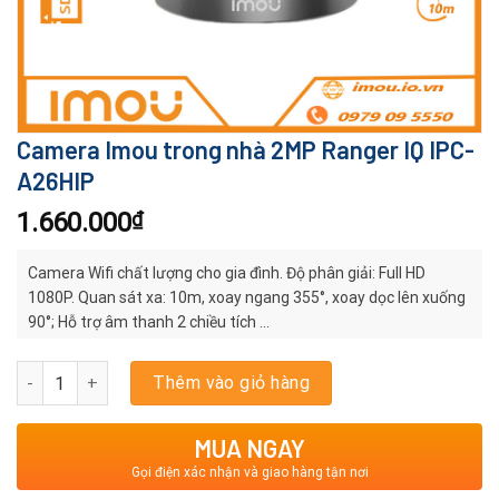
Camera Imou trong nhà 2MP Ranger IQ IPC-
A26HIP
1.660.000
₫
Camera Wifi chất lượng cho gia đình. Độ phân giải: Full HD
1080P. Quan sát xa: 10m, xoay ngang 355°, xoay dọc lên xuống
90°; Hỗ trợ âm thanh 2 chiều tích …
Camera Imou trong nhà 2MP Ranger IQ IPC-A26HIP số lượng
Thêm vào giỏ hàng
MUA NGAY
Gọi điện xác nhận và giao hàng tận nơi