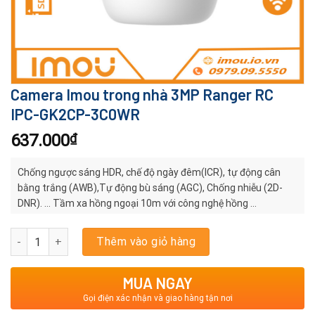
Camera Imou trong nhà 3MP Ranger RC
IPC-GK2CP-3C0WR
637.000
₫
Chống ngược sáng HDR, chế độ ngày đêm(ICR), tự động cân
bằng trắng (AWB),Tự động bù sáng (AGC), Chống nhiễu (2D-
DNR). … Tầm xa hồng ngoại 10m với công nghệ hồng …
Camera Imou trong nhà 3MP Ranger RC IPC-GK2CP-3C0WR số lư
Thêm vào giỏ hàng
MUA NGAY
Gọi điện xác nhận và giao hàng tận nơi