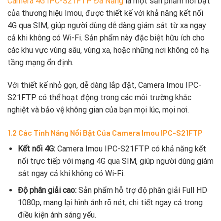
Camera 4G IPC-S21FTP Đà Nẵng
là một sản phẩm nổi bật
của thương hiệu Imou, được thiết kế với khả năng kết nối
4G qua SIM, giúp người dùng dễ dàng giám sát từ xa ngay
cả khi không có Wi-Fi. Sản phẩm này đặc biệt hữu ích cho
các khu vực vùng sâu, vùng xa, hoặc những nơi không có hạ
tầng mạng ổn định.
Với thiết kế nhỏ gọn, dễ dàng lắp đặt, Camera Imou IPC-
S21FTP có thể hoạt động trong các môi trường khắc
nghiệt và bảo vệ không gian của bạn mọi lúc, mọi nơi.
1.2 Các Tính Năng Nổi Bật Của Camera Imou IPC-S21FTP
Kết nối 4G:
Camera Imou IPC-S21FTP có khả năng kết
nối trực tiếp với mạng 4G qua SIM, giúp người dùng giám
sát ngay cả khi không có Wi-Fi.
Độ phân giải cao:
Sản phẩm hỗ trợ độ phân giải Full HD
1080p, mang lại hình ảnh rõ nét, chi tiết ngay cả trong
điều kiện ánh sáng yếu.