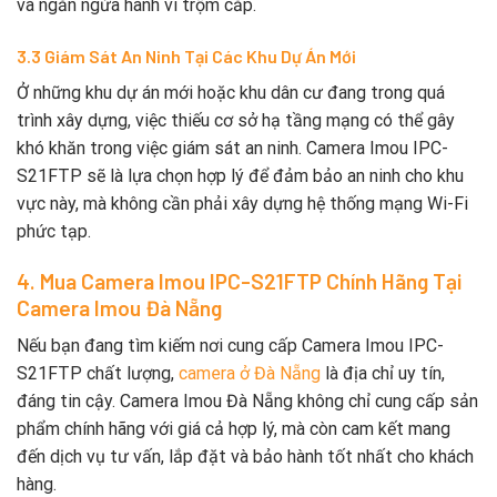
và ngăn ngừa hành vi trộm cắp.
3.3 Giám Sát An Ninh Tại Các Khu Dự Án Mới
Ở những khu dự án mới hoặc khu dân cư đang trong quá
trình xây dựng, việc thiếu cơ sở hạ tầng mạng có thể gây
khó khăn trong việc giám sát an ninh. Camera Imou IPC-
S21FTP sẽ là lựa chọn hợp lý để đảm bảo an ninh cho khu
vực này, mà không cần phải xây dựng hệ thống mạng Wi-Fi
phức tạp.
4. Mua Camera Imou IPC-S21FTP Chính Hãng Tại
Camera Imou Đà Nẵng
Nếu bạn đang tìm kiếm nơi cung cấp Camera Imou IPC-
S21FTP chất lượng,
camera ở Đà Nẵng
là địa chỉ uy tín,
đáng tin cậy. Camera Imou Đà Nẵng không chỉ cung cấp sản
phẩm chính hãng với giá cả hợp lý, mà còn cam kết mang
đến dịch vụ tư vấn, lắp đặt và bảo hành tốt nhất cho khách
hàng.