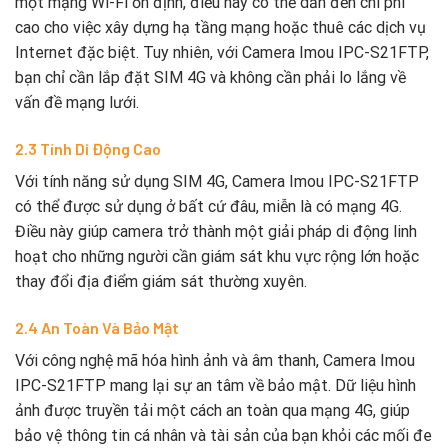
một mạng Wi-Fi ổn định, điều này có thể dẫn đến chi phí
cao cho việc xây dựng hạ tầng mạng hoặc thuê các dịch vụ
Internet đặc biệt. Tuy nhiên, với Camera Imou IPC-S21FTP,
bạn chỉ cần lắp đặt SIM 4G và không cần phải lo lắng về
vấn đề mạng lưới.
2.3 Tính Di Động Cao
Với tính năng sử dụng SIM 4G, Camera Imou IPC-S21FTP
có thể được sử dụng ở bất cứ đâu, miễn là có mạng 4G.
Điều này giúp camera trở thành một giải pháp di động linh
hoạt cho những người cần giám sát khu vực rộng lớn hoặc
thay đổi địa điểm giám sát thường xuyên.
2.4 An Toàn Và Bảo Mật
Với công nghệ mã hóa hình ảnh và âm thanh, Camera Imou
IPC-S21FTP mang lại sự an tâm về bảo mật. Dữ liệu hình
ảnh được truyền tải một cách an toàn qua mạng 4G, giúp
bảo vệ thông tin cá nhân và tài sản của bạn khỏi các mối đe