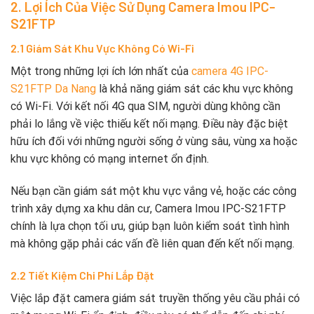
2. Lợi Ích Của Việc Sử Dụng Camera Imou IPC-
S21FTP
2.1 Giám Sát Khu Vực Không Có Wi-Fi
Một trong những lợi ích lớn nhất của
camera 4G IPC-
S21FTP Da Nang
là khả năng giám sát các khu vực không
có Wi-Fi. Với kết nối 4G qua SIM, người dùng không cần
phải lo lắng về việc thiếu kết nối mạng. Điều này đặc biệt
hữu ích đối với những người sống ở vùng sâu, vùng xa hoặc
khu vực không có mạng internet ổn định.
Nếu bạn cần giám sát một khu vực vắng vẻ, hoặc các công
trình xây dựng xa khu dân cư, Camera Imou IPC-S21FTP
chính là lựa chọn tối ưu, giúp bạn luôn kiểm soát tình hình
mà không gặp phải các vấn đề liên quan đến kết nối mạng.
2.2 Tiết Kiệm Chi Phí Lắp Đặt
Việc lắp đặt camera giám sát truyền thống yêu cầu phải có