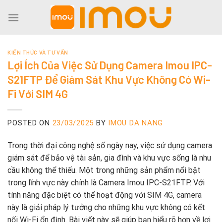
Skip
to
content
KIẾN THỨC VÀ TƯ VẤN
Lợi Ích Của Việc Sử Dụng Camera Imou IPC-
S21FTP Để Giám Sát Khu Vực Không Có Wi-
Fi Với SIM 4G
POSTED ON
23/03/2025
BY
IMOU DA NANG
Trong thời đại công nghệ số ngày nay, việc sử dụng camera
giám sát để bảo vệ tài sản, gia đình và khu vực sống là nhu
cầu không thể thiếu. Một trong những sản phẩm nổi bật
trong lĩnh vực này chính là Camera Imou IPC-S21FTP. Với
tính năng đặc biệt có thể hoạt động với SIM 4G, camera
này là giải pháp lý tưởng cho những khu vực không có kết
nối Wi-Fi ổn định. Bài viết này sẽ giúp bạn hiểu rõ hơn về lợi