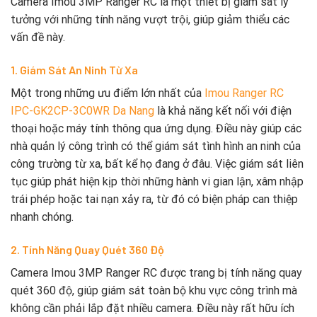
Camera Imou 3MP Ranger RC là một thiết bị giám sát lý
tưởng với những tính năng vượt trội, giúp giảm thiểu các
vấn đề này.
1. Giám Sát An Ninh Từ Xa
Một trong những ưu điểm lớn nhất của
Imou Ranger RC
IPC-GK2CP-3C0WR Da Nang
là khả năng kết nối với điện
thoại hoặc máy tính thông qua ứng dụng. Điều này giúp các
nhà quản lý công trình có thể giám sát tình hình an ninh của
công trường từ xa, bất kể họ đang ở đâu. Việc giám sát liên
tục giúp phát hiện kịp thời những hành vi gian lận, xâm nhập
trái phép hoặc tai nạn xảy ra, từ đó có biện pháp can thiệp
nhanh chóng.
2. Tính Năng Quay Quét 360 Độ
Camera Imou 3MP Ranger RC được trang bị tính năng quay
quét 360 độ, giúp giám sát toàn bộ khu vực công trình mà
không cần phải lắp đặt nhiều camera. Điều này rất hữu ích