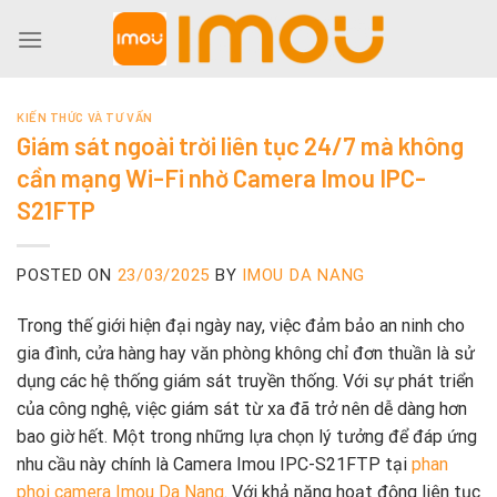
Skip
to
content
KIẾN THỨC VÀ TƯ VẤN
Giám sát ngoài trời liên tục 24/7 mà không
cần mạng Wi-Fi nhờ Camera Imou IPC-
S21FTP
POSTED ON
23/03/2025
BY
IMOU DA NANG
Trong thế giới hiện đại ngày nay, việc đảm bảo an ninh cho
gia đình, cửa hàng hay văn phòng không chỉ đơn thuần là sử
dụng các hệ thống giám sát truyền thống. Với sự phát triển
của công nghệ, việc giám sát từ xa đã trở nên dễ dàng hơn
bao giờ hết. Một trong những lựa chọn lý tưởng để đáp ứng
nhu cầu này chính là Camera Imou IPC-S21FTP tại
phan
phoi camera Imou Da Nang
. Với khả năng hoạt động liên tục