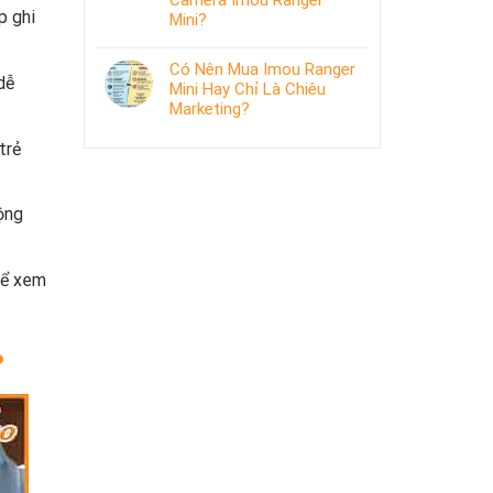
Camera Imou Ranger
p ghi
Mini?
Có Nên Mua Imou Ranger
dễ
Mini Hay Chỉ Là Chiêu
Marketing?
trẻ
ộng
hể xem
?