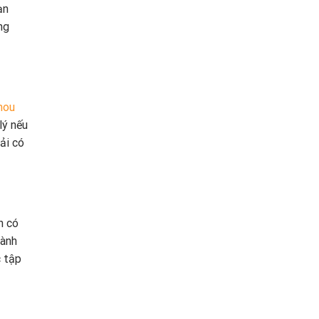
ạn
ng
mou
lý nếu
ải có
n có
hành
c tập