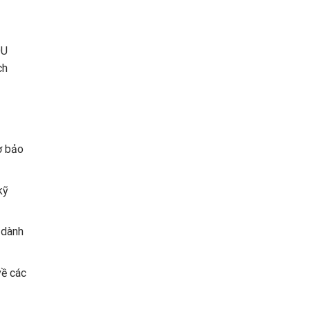
OU
ch
ờ bảo
kỹ
 dành
về các