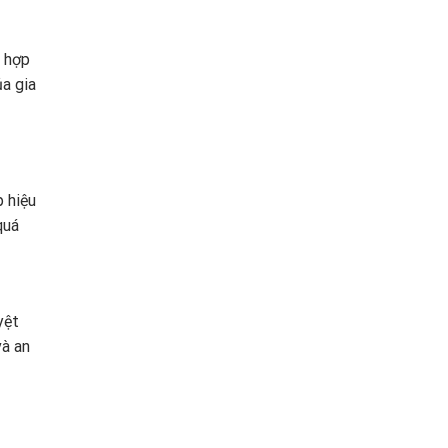
 hợp
a gia
p hiệu
quá
yệt
và an
!