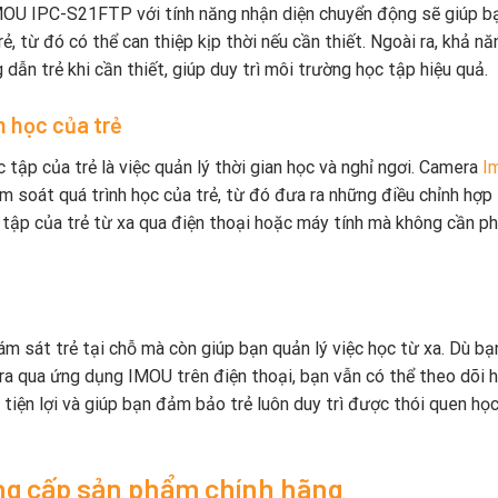
 IMOU IPC-S21FTP với tính năng nhận diện chuyển động sẽ giúp b
ẻ, từ đó có thể can thiệp kịp thời nếu cần thiết. Ngoài ra, khả nă
dẫn trẻ khi cần thiết, giúp duy trì môi trường học tập hiệu quả.
n học của trẻ
tập của trẻ là việc quản lý thời gian học và nghỉ ngơi. Camera
I
 soát quá trình học của trẻ, từ đó đưa ra những điều chỉnh hợp 
 tập của trẻ từ xa qua điện thoại hoặc máy tính mà không cần ph
sát trẻ tại chỗ mà còn giúp bạn quản lý việc học từ xa. Dù bạ
era qua ứng dụng IMOU trên điện thoại, bạn vẫn có thể theo dõi 
ất tiện lợi và giúp bạn đảm bảo trẻ luôn duy trì được thói quen họ
ng cấp sản phẩm chính hãng