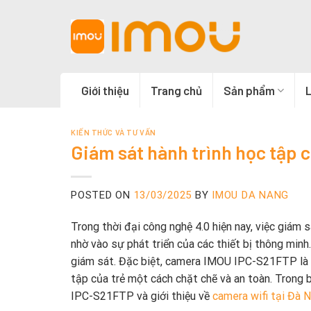
Skip
to
content
Giới thiệu
Trang chủ
Sản phẩm
L
KIẾN THỨC VÀ TƯ VẤN
Giám sát hành trình học tập
POSTED ON
13/03/2025
BY
IMOU DA NANG
Trong thời đại công nghệ 4.0 hiện nay, việc giám 
nhờ vào sự phát triển của các thiết bị thông min
giám sát. Đặc biệt, camera IMOU IPC-S21FTP là m
tập của trẻ một cách chặt chẽ và an toàn. Trong b
IPC-S21FTP và giới thiệu về
camera wifi tại Đà 