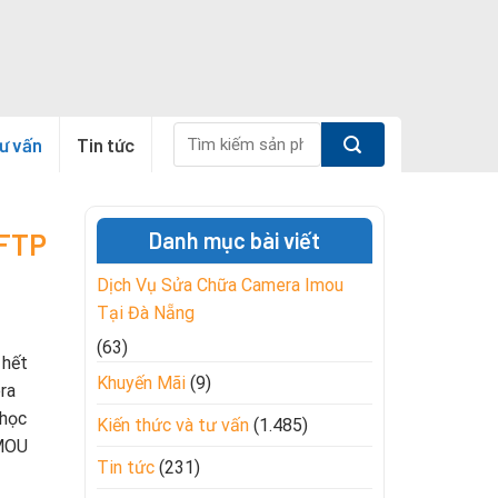
Tìm
tư vấn
Tin tức
kiếm:
1FTP
Danh mục bài viết
Dịch Vụ Sửa Chữa Camera Imou
Tại Đà Nẵng
(63)
 hết
Khuyến Mãi
(9)
ra
 học
Kiến thức và tư vấn
(1.485)
IMOU
Tin tức
(231)