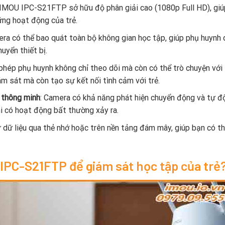
 IMOU IPC-S21FTP sở hữu độ phân giải cao (1080p Full HD), giú
hững hoạt động của trẻ.
era có thể bao quát toàn bộ không gian học tập, giúp phụ huynh 
uyển thiết bị.
 phép phụ huynh không chỉ theo dõi mà còn có thể trò chuyện với 
ám sát mà còn tạo sự kết nối tình cảm với trẻ.
 thông minh
: Camera có khả năng phát hiện chuyển động và tự đ
i có hoạt động bất thường xảy ra.
ữ dữ liệu qua thẻ nhớ hoặc trên nền tảng đám mây, giúp bạn có t
IPC-S21FTP để giám sát học tập của trẻ