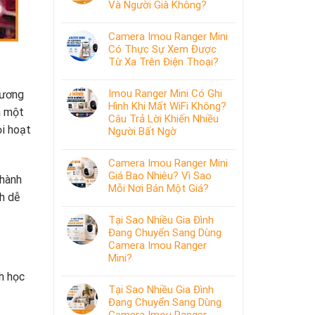
Và Người Già Không?
Camera Imou Ranger Mini
Có Thực Sự Xem Được
Từ Xa Trên Điện Thoại?
Imou Ranger Mini Có Ghi
hương
Hình Khi Mất WiFi Không?
à một
Câu Trả Lời Khiến Nhiều
ọi hoạt
Người Bất Ngờ
Camera Imou Ranger Mini
Giá Bao Nhiêu? Vì Sao
 hành
Mỗi Nơi Bán Một Giá?
nh dễ
Tại Sao Nhiều Gia Đình
Đang Chuyển Sang Dùng
Camera Imou Ranger
Mini?
nh học
Tại Sao Nhiều Gia Đình
Đang Chuyển Sang Dùng