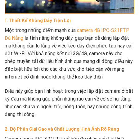
1. Thiết Kế Không Dây Tiện Lợi
Một trong những điểm mạnh của
camera 4G IPC-S21FTP
Đà Nẵng
là tính năng không dây, giúp bạn dễ dàng lắp đặt
mà không cần lo lắng về việc kéo dây điện phức tạp hay cài
đặt Wi-Fi. Với khả năng kết nối 3G/4G, camera này cho
phép truyền tải dữ liệu hình ảnh qua mạng di động, điều này
đặc biệt hữu ích cho các khu vực khó tiếp cận với mạng
internet cố định hoặc không thể kéo dây điện.
Điều này giúp bạn linh hoạt trong việc lắp đặt camera ở bất
kỳ đâu mà không gặp phải những rào cản về cơ sở hạ tầng,
như các khu vực ngoài trời, nông thôn, hay những công trình
đang thi công.
2. Độ Phân Giải Cao và Chất Lượng Hình Ảnh Rõ Ràng
Camera Imou IPC-S21FTP sở hữu độ phân giải Full HD