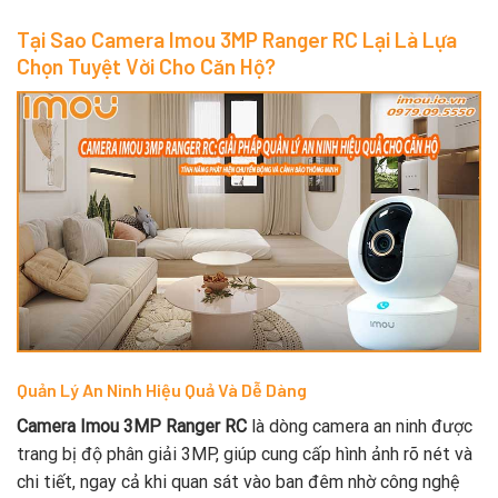
Tại Sao Camera Imou 3MP Ranger RC Lại Là Lựa
Chọn Tuyệt Vời Cho Căn Hộ?
Quản Lý An Ninh Hiệu Quả Và Dễ Dàng
Camera Imou 3MP Ranger RC
là dòng camera an ninh được
trang bị độ phân giải 3MP, giúp cung cấp hình ảnh rõ nét và
chi tiết, ngay cả khi quan sát vào ban đêm nhờ công nghệ