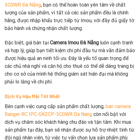
3C0WR Đà Nẵng
, bạn có thể hoàn toàn yên tâm về chất
lượng của sản phẩm, vì tất cả các sản phẩm đều là chính
hãng, được nhập khẩu trực tiếp từ Imou, với đầy đủ giấy tờ
bảo hành và chứng nhận chất lượng.
Đặc biệt, giá bán tại
Camera Imou Đà Nẵng
luôn cạnh tranh
và hợp lý, giúp bạn tiết kiệm chi phí đầu tư mà vẫn đảm bảo
được hiệu quả an ninh tối ưu. Đây là yếu tố quan trọng để
các chủ nhà nghỉ và căn hộ cho thuê có thể dễ dàng trang bị
cho cơ sở của mình hệ thống giám sát hiện đại mà không
phải lo lắng về chi phí.
Dịch Vụ Hậu Mãi Tốt Nhất
Bên cạnh việc cung cấp sản phẩm chất lượng,
ban camera
Ranger RC IPC-GK2CP-3C0WR Da Nang
còn nổi bật với
dịch vụ chăm sóc khách hàng chu đáo và tận tâm. Khi mua
sản phẩm tại đây, bạn sẽ nhận được sự hỗ trợ nhiệt tình từ
đội ngũ nhân viên, từ việc tư vấn chọn lựa sản phẩm phù