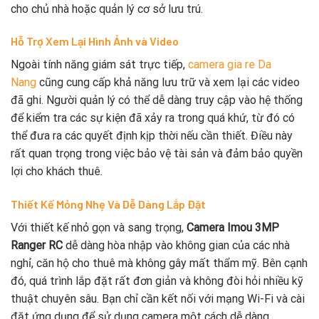
cho chủ nhà hoặc quản lý cơ sở lưu trú.
Hỗ Trợ Xem Lại Hình Ảnh và Video
Ngoài tính năng giám sát trực tiếp,
camera gia re Da
Nang
cũng cung cấp khả năng lưu trữ và xem lại các video
đã ghi. Người quản lý có thể dễ dàng truy cập vào hệ thống
để kiểm tra các sự kiện đã xảy ra trong quá khứ, từ đó có
thể đưa ra các quyết định kịp thời nếu cần thiết. Điều này
rất quan trọng trong việc bảo vệ tài sản và đảm bảo quyền
lợi cho khách thuê.
Thiết Kế Mỏng Nhẹ Và Dễ Dàng Lắp Đặt
Với thiết kế nhỏ gọn và sang trọng,
Camera Imou 3MP
Ranger RC
dễ dàng hòa nhập vào không gian của các nhà
nghỉ, căn hộ cho thuê mà không gây mất thẩm mỹ. Bên cạnh
đó, quá trình lắp đặt rất đơn giản và không đòi hỏi nhiều kỹ
thuật chuyên sâu. Bạn chỉ cần kết nối với mạng Wi-Fi và cài
đặt ứng dụng để sử dụng camera một cách dễ dàng.