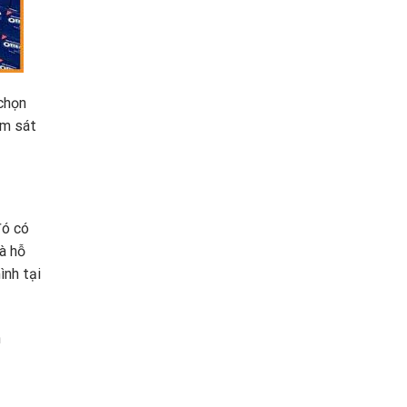
chọn
ám sát
đó có
à hỗ
ình tại
h