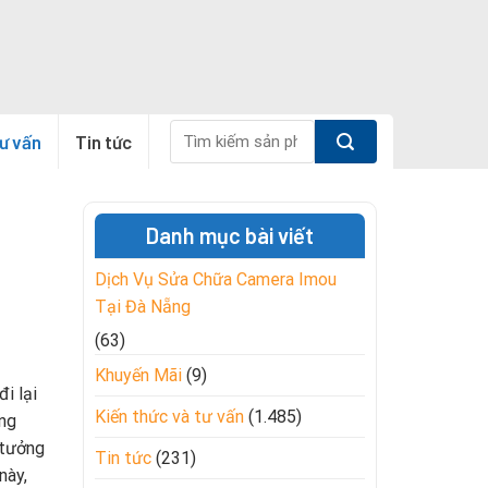
Tìm
tư vấn
Tin tức
kiếm:
Danh mục bài viết
Dịch Vụ Sửa Chữa Camera Imou
Tại Đà Nẵng
(63)
Khuyến Mãi
(9)
i lại
Kiến thức và tư vấn
(1.485)
ông
 tưởng
Tin tức
(231)
này,