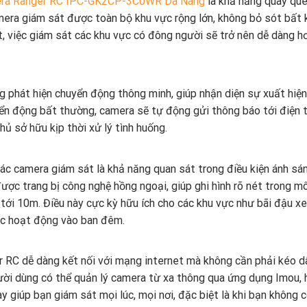
ra Ranger RC IPC-GK2CP-3C0WR Da Nang
là khả năng quay qu
mera giám sát được toàn bộ khu vực rộng lớn, không bỏ sót bất 
t, việc giám sát các khu vực có đông người sẽ trở nên dễ dàng hơ
phát hiện chuyển động thông minh, giúp nhận diện sự xuất hiện
yển động bất thường, camera sẽ tự động gửi thông báo tới điện 
ủ sở hữu kịp thời xử lý tình huống.
ác camera giám sát là khả năng quan sát trong điều kiện ánh sá
 trang bị công nghệ hồng ngoại, giúp ghi hình rõ nét trong mô
 tới 10m. Điều này cực kỳ hữu ích cho các khu vực như bãi đậu xe,
ác hoạt động vào ban đêm.
RC dễ dàng kết nối với mạng internet mà không cần phải kéo d
gười dùng có thể quản lý camera từ xa thông qua ứng dụng Imou, 
ày giúp bạn giám sát mọi lúc, mọi nơi, đặc biệt là khi bạn không 