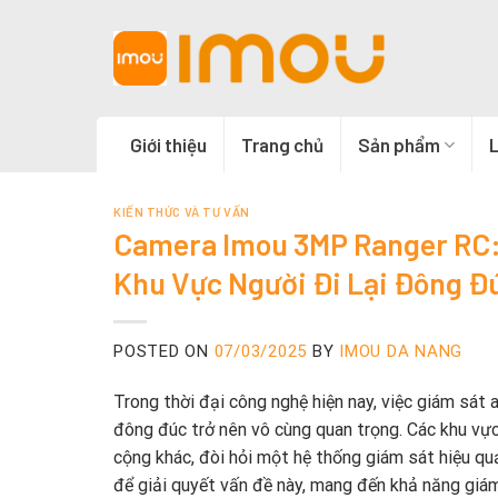
Skip
to
content
Giới thiệu
Trang chủ
Sản phẩm
L
KIẾN THỨC VÀ TƯ VẤN
Camera Imou 3MP Ranger RC: 
Khu Vực Người Đi Lại Đông Đ
POSTED ON
07/03/2025
BY
IMOU DA NANG
Trong thời đại công nghệ hiện nay, việc giám sát
đông đúc trở nên vô cùng quan trọng. Các khu vực
cộng khác, đòi hỏi một hệ thống giám sát hiệu q
để giải quyết vấn đề này, mang đến khả năng giám 