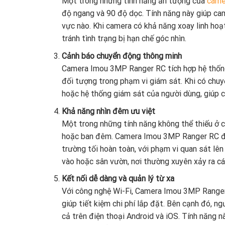
Một trong những tính năng ấn tượng của
came
độ ngang và 90 độ dọc. Tính năng này giúp ca
vực nào. Khi camera có khả năng xoay linh hoạ
tránh tình trạng bị hạn chế góc nhìn.
Cảnh báo chuyển động thông minh
Camera Imou 3MP Ranger RC tích hợp hệ thống 
đối tượng trong phạm vi giám sát. Khi có chu
hoặc hệ thống giám sát của người dùng, giúp ch
Khả năng nhìn đêm ưu việt
Một trong những tính năng không thể thiếu ở c
hoặc ban đêm. Camera Imou 3MP Ranger RC được
trường tối hoàn toàn, với phạm vi quan sát lên
vào hoặc sân vườn, nơi thường xuyên xảy ra c
Kết nối dễ dàng và quản lý từ xa
Với công nghệ Wi-Fi, Camera Imou 3MP Ranger 
giúp tiết kiệm chi phí lắp đặt. Bên cạnh đó, n
cả trên điện thoại Android và iOS. Tính năng n