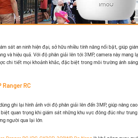
sát an ninh hiện đại, sở hữu nhiều tính năng nổi bật, giúp giá
g và hiệu quả. Với độ phân giải lên tới 3MP, camera này mang lạ
ược chi tiết mọi khoảnh khắc, đặc biệt trong môi trường ánh sáng
P Ranger RC
g ghi lại hình ảnh với độ phân giải lên đến 3MP, giúp nâng cao
ặc biệt quan trọng khi giám sát những khu vực đông đúc như trun
g người qua lại lớn.