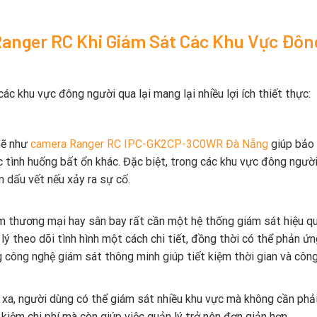
Ranger RC Khi Giám Sát Các Khu Vực Đôn
 khu vực đông người qua lại mang lại nhiều lợi ích thiết thực:
mẽ như
camera Ranger RC IPC-GK2CP-3C0WR Đà Nẵng
giúp bảo 
 tình huống bất ổn khác. Đặc biệt, trong các khu vực đông người
ìm dấu vết nếu xảy ra sự cố.
 thương mại hay sân bay rất cần một hệ thống giám sát hiệu qu
theo dõi tình hình một cách chi tiết, đồng thời có thể phản ứn
g công nghệ giám sát thông minh giúp tiết kiệm thời gian và côn
 xa, người dùng có thể giám sát nhiều khu vực mà không cần phải
t kiệm chi phí mà còn giúp việc quản lý trở nên đơn giản hơn.