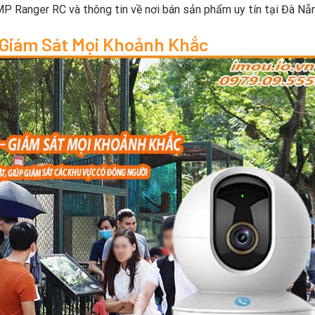
3MP Ranger RC và thông tin về nơi bán sản phẩm uy tín tại Đà Nẵ
Giám Sát Mọi Khoảnh Khắc