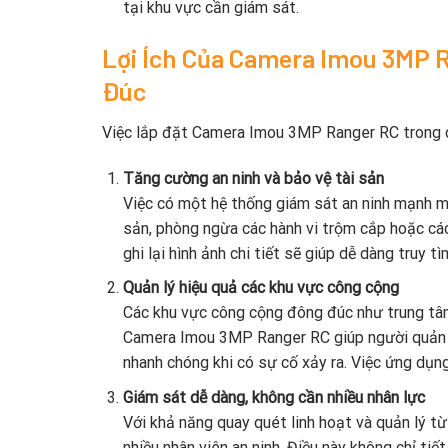
tại khu vực cần giám sát.
Lợi Ích Của Camera Imou 3MP 
Đúc
Việc lắp đặt Camera Imou 3MP Ranger RC trong các
Tăng cường an ninh và bảo vệ tài sản
Việc có một hệ thống giám sát an ninh mạnh 
sản, phòng ngừa các hành vi trộm cắp hoặc các
ghi lại hình ảnh chi tiết sẽ giúp dễ dàng truy t
Quản lý hiệu quả các khu vực công cộng
Các khu vực công cộng đông đúc như trung tâm
Camera Imou 3MP Ranger RC giúp người quản lý 
nhanh chóng khi có sự cố xảy ra. Việc ứng dụn
Giám sát dễ dàng, không cần nhiều nhân lực
Với khả năng quay quét linh hoạt và quản lý từ
nhiều nhân viên an ninh. Điều này không chỉ tiế