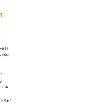
g
vệ tài
, việc
ả.
g
g sức.
 bố trí