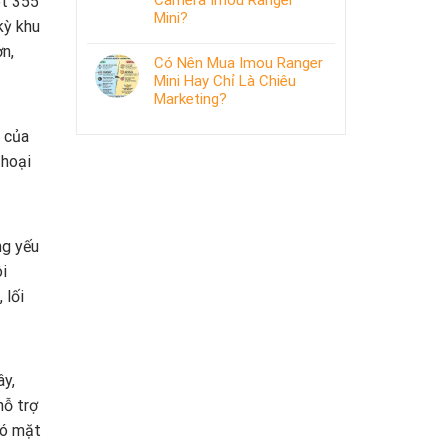
Camera Imou Ranger
ét 355
Mini?
kỳ khu
n,
Có Nên Mua Imou Ranger
Mini Hay Chỉ Là Chiêu
Marketing?
 của
thoại
ng yếu
i
 lối
ây,
hỗ trợ
có mặt