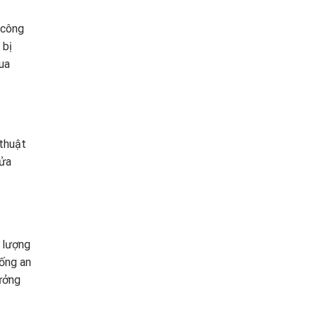
 công
 bị
ua
 thuật
sửa
 lượng
hống an
ưởng