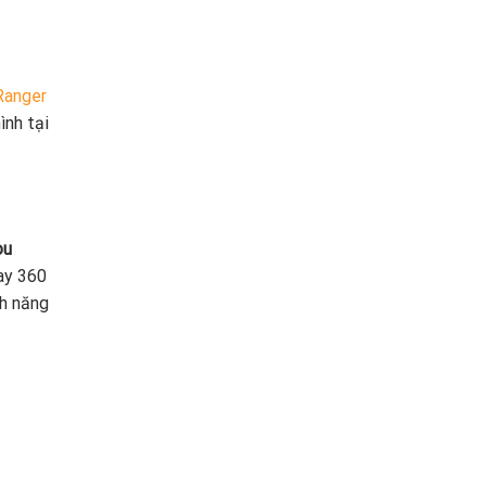
Ranger
ình tại
ou
ay 360
nh năng