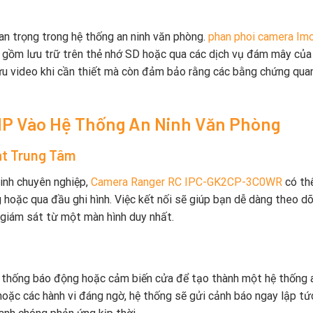
uan trọng trong hệ thống an ninh văn phòng.
phan phoi camera Im
o gồm lưu trữ trên thẻ nhớ SD hoặc qua các dịch vụ đám mây của
cứu video khi cần thiết mà còn đảm bảo rằng các bằng chứng qua
MP Vào Hệ Thống An Ninh Văn Phòng
át Trung Tâm
inh chuyên nghiệp,
Camera Ranger RC IPC-GK2CP-3C0WR
có th
hoặc qua đầu ghi hình. Việc kết nối sẽ giúp bạn dễ dàng theo dõ
 giám sát từ một màn hình duy nhất.
 thống báo động hoặc cảm biến cửa để tạo thành một hệ thống a
hoặc các hành vi đáng ngờ, hệ thống sẽ gửi cảnh báo ngay lập tứ