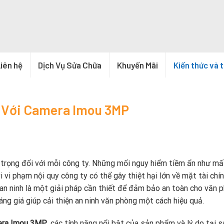
iên hệ
Dịch Vụ Sửa Chữa
Khuyến Mãi
Kiến thức và 
g Với Camera Imou 3MP
n trọng đối với mỗi công ty. Những mối nguy hiểm tiềm ẩn như mấ
i vi phạm nội quy công ty có thể gây thiệt hại lớn về mặt tài chí
a an ninh là một giải pháp cần thiết để đảm bảo an toàn cho văn 
ng giá giúp cải thiện an ninh văn phòng một cách hiệu quả.
ra Imou 3MP
, các tính năng nổi bật của sản phẩm và lý do tại 