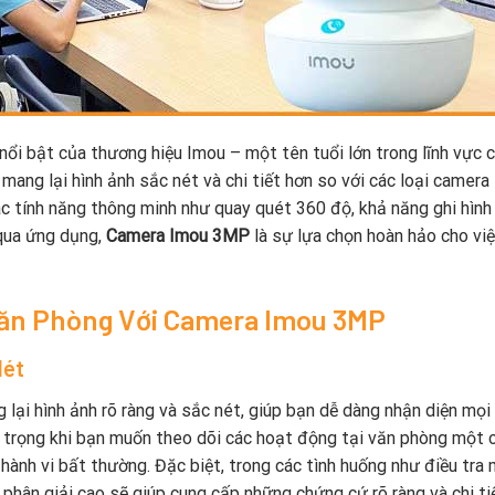
ổi bật của thương hiệu Imou – một tên tuổi lớn trong lĩnh vực 
 mang lại hình ảnh sắc nét và chi tiết hơn so với các loại camera
các tính năng thông minh như quay quét 360 độ, khả năng ghi hình
 qua ứng dụng,
Camera Imou 3MP
là sự lựa chọn hoàn hảo cho vi
 Văn Phòng Với Camera Imou 3MP
Nét
lại hình ảnh rõ ràng và sắc nét, giúp bạn dễ dàng nhận diện mọi 
n trọng khi bạn muốn theo dõi các hoạt động tại văn phòng một 
hành vi bất thường. Đặc biệt, trong các tình huống như điều tra
phân giải cao sẽ giúp cung cấp những chứng cứ rõ ràng và chi tiế