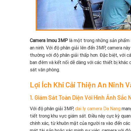
Camera Imou 3MP
là một trong những sản phẩm n
an ninh. Với độ phân giải lên đến 3MP, camera này
thường với độ phân giải thấp hơn. Đặc biệt, với 
ban đêm và kết nối dễ dàng với các thiết bị khác
sát văn phòng.
Lợi Ích Khi Cải Thiện An Ninh
1. Giám Sát Toàn Diện Với Hình Ảnh Sắc 
Với độ phân giải 3MP,
dai ly camera Da Nang
mang 
tiết trong khu vực giám sát. Điều này cực kỳ qua
chính xác, từ khuôn mặt của người ra vào đến các 
mát tài sản hoặc xác minh sự việc, camera với độ 