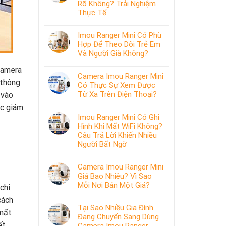
Rõ Không? Trải Nghiệm
Thực Tế
Imou Ranger Mini Có Phù
Hợp Để Theo Dõi Trẻ Em
Và Người Già Không?
camera
Camera Imou Ranger Mini
 thông
Có Thực Sự Xem Được
Từ Xa Trên Điện Thoại?
 vào
ệc giám
Imou Ranger Mini Có Ghi
Hình Khi Mất WiFi Không?
Câu Trả Lời Khiến Nhiều
Người Bất Ngờ
Camera Imou Ranger Mini
Giá Bao Nhiêu? Vì Sao
Mỗi Nơi Bán Một Giá?
chi
cách
Tại Sao Nhiều Gia Đình
 mất
Đang Chuyển Sang Dùng
t.