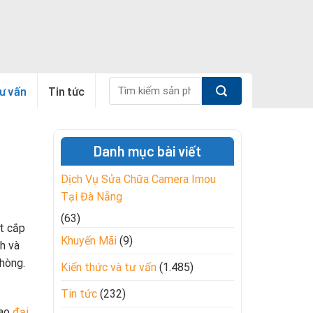
Tìm
tư vấn
Tin tức
kiếm:
Danh mục bài viết
Dịch Vụ Sửa Chữa Camera Imou
Tại Đà Nẵng
(63)
t cắp
Khuyến Mãi
(9)
nh và
phòng.
Kiến thức và tư vấn
(1.485)
Tin tức
(232)
sao
đại