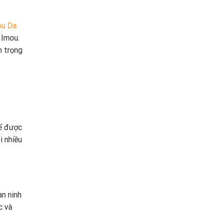
ou Da
 Imou.
n trọng
ể được
i nhiều
n ninh
c và