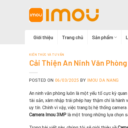
Skip
to
content
Giới thiệu
Trang chủ
Sản phẩm
L
KIẾN THỨC VÀ TƯ VẤN
Cải Thiện An Ninh Văn Phòn
POSTED ON
06/03/2025
BY
IMOU DA NANG
An ninh văn phòng luôn là một yếu tố cực kỳ qua
tài sản, xâm nhập trái phép hay thậm chí là hành v
uy tín. Chính vì vậy, việc trang bị hệ thống camer
Camera Imou 3MP
là một trong những lựa chọn sá
Trong bài viết này, chúng tôi sẽ giới thiệu về
Came