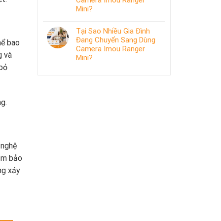
Camera Imou Ranger
Mini?
Tại Sao Nhiều Gia Đình
Đang Chuyển Sang Dùng
hể bao
Camera Imou Ranger
g và
Mini?
 bỏ
ng.
 nghệ
đảm bảo
ng xảy