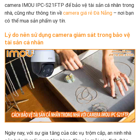
camera IMOU IPC-S21FTP để bảo vệ tài sản cá nhân trong
nhà, cũng như thông tin về
camera giá rẻ Đà Nẵng
– nơi bạn
có thể mua sản phẩm uy tín.
Lý do nên sử dụng camera giám sát trong bảo vệ
tài sản cá nhân
Ngày nay, với sự gia tăng của các vụ trộm cắp, an ninh nhà