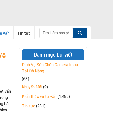
Tìm
tư vấn
Tin tức
kiếm:
Vệ
Danh mục bài viết
Dịch Vụ Sửa Chữa Camera Imou
Tại Đà Nẵng
(63)
Khuyến Mãi
(9)
yết vấn
Kiến thức và tư vấn
(1.485)
trong
ng báo
Tin tức
(231)
hiện