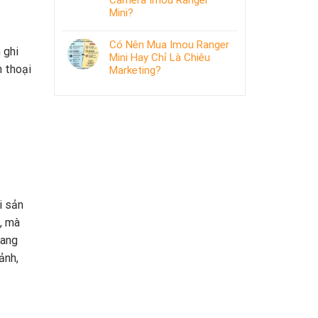
Camera Imou Ranger
Mini?
Có Nên Mua Imou Ranger
 ghi
Mini Hay Chỉ Là Chiêu
n thoại
Marketing?
i sản
, mà
đang
ảnh,