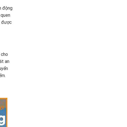
ển động
 quen
n được
h cho
át an
uyển
ểm.