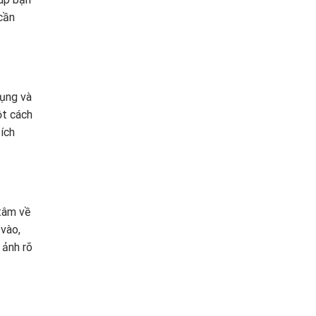
cần
dụng và
ột cách
ích
tâm về
 vào,
 ảnh rõ