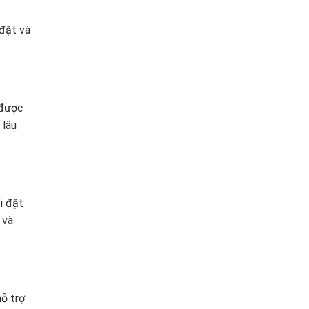
 đặt và
 được
 lâu
i đặt
 và
ỗ trợ