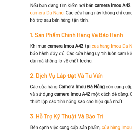
Nếu bạn đang tìm kiếm nơi bán
camera Imou A42
camera Da Nang
. Các cửa hàng này không chỉ cun
hỗ trợ sau bán hàng tận tình.
1. Sản Phẩm Chính Hãng Và Bảo Hành
Khi mua
camera Imou A42
tại
cua hang Imou Da 
bảo hành đầy đủ. Các cửa hàng uy tín luôn cam kết
dài mà không lo về chất lượng.
2. Dịch Vụ Lắp Đặt Và Tư Vấn
Các cửa hàng
Camera Imou Đà Nẵng
còn cung cấp 
và sử dụng
camera Imou A42
một cách dễ dàng. Cá
thiết lập các tính năng sao cho hiệu quả nhất.
3. Hỗ Trợ Kỹ Thuật Và Bảo Trì
Bên cạnh việc cung cấp sản phẩm,
cửa hàng Imou