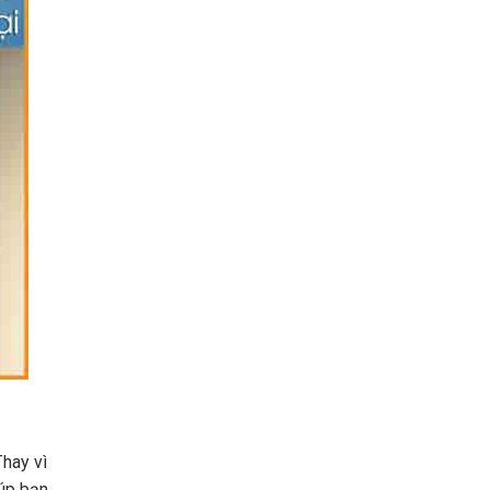
Thay vì
iúp bạn