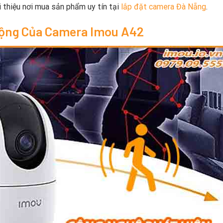
ới thiệu nơi mua sản phẩm uy tín tại
lắp đặt camera Đà Nẵng
.
Động Của Camera Imou A42