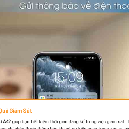
 Quả Giám Sát
u A42
giúp bạn tiết kiệm thời gian đáng kể trong việc giám sát. 
 bạn chỉ nhận được thông báo khi có sự kiện quan trọng xảy ra, g