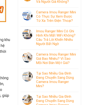
Và Người Già Không?
Camera Imou Ranger Mini
Có Thực Sự Xem Được
Từ Xa Trên Điện Thoại?
Imou Ranger Mini Có Ghi
Hình Khi Mất WiFi Không?
ng khu
Câu Trả Lời Khiến Nhiều
Người Bất Ngờ
 hệ
thời
Camera Imou Ranger Mini
Giá Bao Nhiêu? Vì Sao
Mỗi Nơi Bán Một Giá?
Tại Sao Nhiều Gia Đình
Đang Chuyển Sang Dùng
không
Camera Imou Ranger
ên,
Mini?
áo
, giúp
Tại Sao Nhiều Gia Đình
Đang Chuyển Sang Dùng