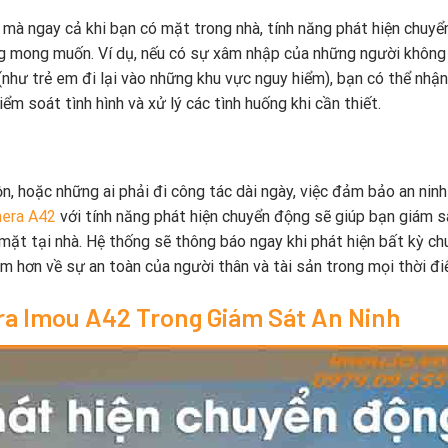
, mà ngay cả khi bạn có mặt trong nhà, tính năng phát hiện chuy
g mong muốn. Ví dụ, nếu có sự xâm nhập của những người không
 (như trẻ em đi lại vào những khu vực nguy hiểm), bạn có thể nhậ
ểm soát tình hình và xử lý các tình huống khi cần thiết.
rộn, hoặc những ai phải đi công tác dài ngày, việc đảm bảo an nin
era A42
với tính năng phát hiện chuyển động sẽ giúp bạn giám s
mặt tại nhà. Hệ thống sẽ thông báo ngay khi phát hiện bất kỳ ch
m hơn về sự an toàn của người thân và tài sản trong mọi thời đi
ra Imou A42 Trong Giám Sát An Ninh