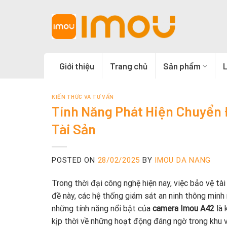
Skip
to
content
Giới thiệu
Trang chủ
Sản phẩm
L
KIẾN THỨC VÀ TƯ VẤN
Tính Năng Phát Hiện Chuyển
Tài Sản
POSTED ON
28/02/2025
BY
IMOU DA NANG
Trong thời đại công nghệ hiện nay, việc bảo vệ tài
đề này, các hệ thống giám sát an ninh thông min
những tính năng nổi bật của
camera Imou A42
là 
kịp thời về những hoạt động đáng ngờ trong khu vực