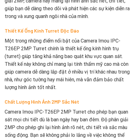
giải 2MP, camera này mang lại hình ảnh sắc nét, chi tiết,
giúp bạn dễ dàng theo dõi và phát hiện các sự kiện diễn ra
trong và xung quanh ngôi nhà của mình.
Thiết Kế Ống Kính Turret Độc Đáo
Một trong những điểm nổi bật của Camera Imou IPC-
T26EP 2MP Turret chính là thiết kế ống kính hình trụ
(turret) giúp tăng khả năng bao quát khu vực quan sát.
Thiết kế này không chỉ mang lại tính thẩm mỹ cao mà còn
giúp camera dễ dàng lắp đặt ở nhiều vị trí khác nhau trong
nhà, như góc tường hay mái hiên, mà vẫn đảm bảo chất
lượng hình ảnh tốt nhất.
Chất Lượng Hình Ảnh 2MP Sắc Nét
Camera Imou IPC-T26EP 2MP Turret cho phép bạn quan
sát mọi chi tiết dù là ban ngày hay ban đêm. Độ phân giải
2MP cho phép ghi lại hình ảnh rõ nét, chi tiết và sắc màu
sống động. Bạn sẽ không phải lo lắng về việc không thể