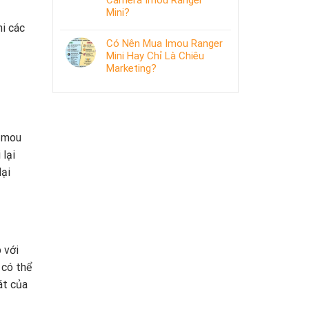
Camera Imou Ranger
Mini?
hi các
Có Nên Mua Imou Ranger
Mini Hay Chỉ Là Chiêu
Marketing?
 Imou
 lại
lại
 với
 có thể
át của