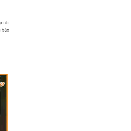
ại di
g báo