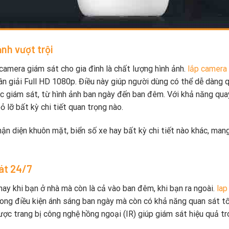
nh vượt trội
amera giám sát cho gia đình là chất lượng hình ảnh.
lắp camera
hân giải Full HD 1080p. Điều này giúp người dùng có thể dễ dàng 
 vực giám sát, từ hình ảnh ban ngày đến ban đêm. Với khả năng qua
ỏ lỡ bất kỳ chi tiết quan trọng nào.
hận diện khuôn mặt, biển số xe hay bất kỳ chi tiết nào khác, mang
át 24/7
 hay khi bạn ở nhà mà còn là cả vào ban đêm, khi bạn ra ngoài.
lap
ong điều kiện ánh sáng ban ngày mà còn có khả năng quan sát t
ợc trang bị công nghệ hồng ngoại (IR) giúp giám sát hiệu quả t