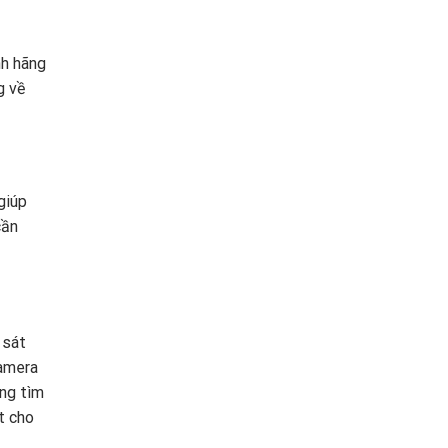
nh hãng
g về
giúp
cần
 sát
Camera
ang tìm
t cho