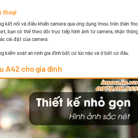
n thoại
ng kết nối và điều khiển camera qua ứng dụng Imou trên điện tho
net, bạn có thể theo dõi trực tiếp hình ảnh từ camera, nhận thôn
các cài đặt của camera.
g kiểm soát an ninh gia đình bất cứ lúc nào và ở bất cứ đâu.
u A42 cho gia đình