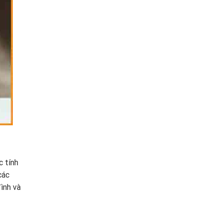
c tính
các
ình và