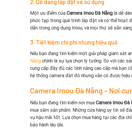
2. Dễ dàng lắp đặt và sử dụng
Một ưu điểm của
Camera Imou Đà Nẵng
là dễ dà
phức tạp trong quá trình lắp đặt và có thể hoạt 
dẫn trong ứng dụng Imou, và mọi thứ sẽ sẵn sàng 
3. Tiết kiệm chi phí nhưng hiệu quả
Nếu bạn đang tìm kiếm một giải pháp giám sát an 
Nẵng
chính là sự lựa chọn lý tưởng. So với các 
cung cấp đầy đủ các tính năng cao cấp mà bạn cần
hệ thống camera đắt đỏ nhưng vẫn có được hiệu q
Camera Imou Đà Nẵng – Nơi cu
Nếu bạn đang tìm kiếm nơi mua
Camera Imou Đà
mua sắm sản phẩm. Những cửa hàng uy tín sẽ đả
vụ hậu mãi tốt. Lựa chọn mua hàng tại các địa ch
bảo hành lâu dài.