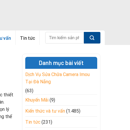
Tìm
tư vấn
Tin tức
kiếm:
Danh mục bài viết
Dịch Vụ Sửa Chữa Camera Imou
Tại Đà Nẵng
(63)
c thiết
Khuyến Mãi
(9)
ân.
ọn lý
Kiến thức và tư vấn
(1.485)
ng thể
Tin tức
(231)