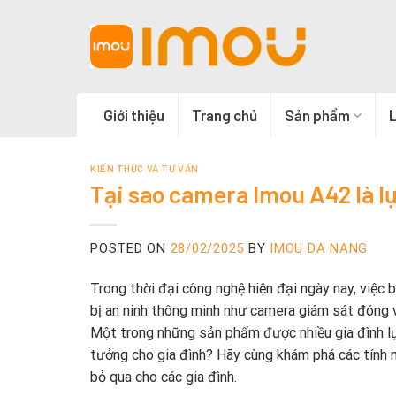
Skip
to
content
Giới thiệu
Trang chủ
Sản phẩm
L
KIẾN THỨC VÀ TƯ VẤN
Tại sao camera Imou A42 là lự
POSTED ON
28/02/2025
BY
IMOU DA NANG
Trong thời đại công nghệ hiện đại ngày nay, việc b
bị an ninh thông minh như camera giám sát đóng vai
Một trong những sản phẩm được nhiều gia đình l
tưởng cho gia đình? Hãy cùng khám phá các tính n
bỏ qua cho các gia đình.