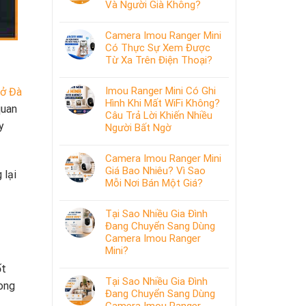
Và Người Già Không?
Camera Imou Ranger Mini
Có Thực Sự Xem Được
Từ Xa Trên Điện Thoại?
Imou Ranger Mini Có Ghi
 ở Đà
Hình Khi Mất WiFi Không?
quan
Câu Trả Lời Khiến Nhiều
y
Người Bất Ngờ
Camera Imou Ranger Mini
Giá Bao Nhiêu? Vì Sao
 lại
Mỗi Nơi Bán Một Giá?
Tại Sao Nhiều Gia Đình
Đang Chuyển Sang Dùng
Camera Imou Ranger
Mini?
ốt
Tại Sao Nhiều Gia Đình
rong
Đang Chuyển Sang Dùng