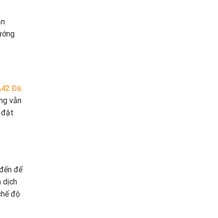
ạn
hướng
A42 Đà
ưng vẫn
 đặt
 đến để
 dịch
chế độ