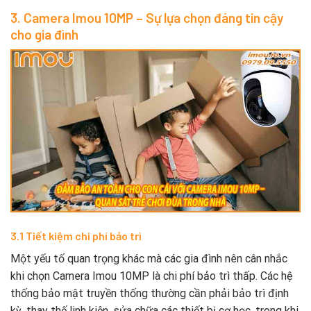
3. Camera Imou 10MP – Sự lựa chọn đáng tin cậy
cho gia đình
3.1 Tiết kiệm chi phí bảo trì
Một yếu tố quan trọng khác mà các gia đình nên cân nhắc
khi chọn Camera Imou 10MP là chi phí bảo trì thấp. Các hệ
thống bảo mật truyền thống thường cần phải bảo trì định
kỳ, thay thế linh kiện, sửa chữa các thiết bị cơ học, trong khi