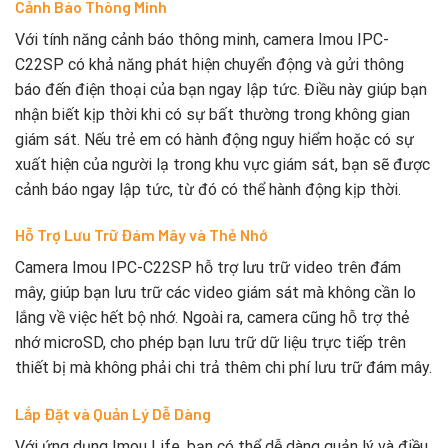
Cảnh Báo Thông Minh
Với tính năng cảnh báo thông minh, camera Imou IPC-
C22SP có khả năng phát hiện chuyển động và gửi thông
báo đến điện thoại của bạn ngay lập tức. Điều này giúp bạn
nhận biết kịp thời khi có sự bất thường trong không gian
giám sát. Nếu trẻ em có hành động nguy hiểm hoặc có sự
xuất hiện của người lạ trong khu vực giám sát, bạn sẽ được
cảnh báo ngay lập tức, từ đó có thể hành động kịp thời.
Hỗ Trợ Lưu Trữ Đám Mây và Thẻ Nhớ
Camera Imou IPC-C22SP hỗ trợ lưu trữ video trên đám
mây, giúp bạn lưu trữ các video giám sát mà không cần lo
lắng về việc hết bộ nhớ. Ngoài ra, camera cũng hỗ trợ thẻ
nhớ microSD, cho phép bạn lưu trữ dữ liệu trực tiếp trên
thiết bị mà không phải chi trả thêm chi phí lưu trữ đám mây.
Lắp Đặt và Quản Lý Dễ Dàng
Với ứng dụng Imou Life, bạn có thể dễ dàng quản lý và điều