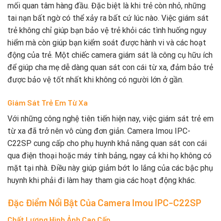
mối quan tâm hàng đầu. Đặc biệt là khi trẻ còn nhỏ, những
tai nạn bất ngờ có thể xảy ra bất cứ lúc nào. Việc giám sát
trẻ không chỉ giúp bạn bảo vệ trẻ khỏi các tình huống nguy
hiểm mà còn giúp bạn kiểm soát được hành vi và các hoạt
động của trẻ. Một chiếc camera giám sát là công cụ hữu ích
để giúp cha mẹ dễ dàng quan sát con cái từ xa, đảm bảo trẻ
được bảo vệ tốt nhất khi không có người lớn ở gần.
Giám Sát Trẻ Em Từ Xa
Với những công nghệ tiên tiến hiện nay, việc giám sát trẻ em
từ xa đã trở nên vô cùng đơn giản. Camera Imou IPC-
C22SP cung cấp cho phụ huynh khả năng quan sát con cái
qua điện thoại hoặc máy tính bảng, ngay cả khi họ không có
mặt tại nhà. Điều này giúp giảm bớt lo lắng của các bậc phụ
huynh khi phải đi làm hay tham gia các hoạt động khác.
Đặc Điểm Nổi Bật Của Camera Imou IPC-C22SP
Chất Lượng Hình Ảnh Cao Cấp