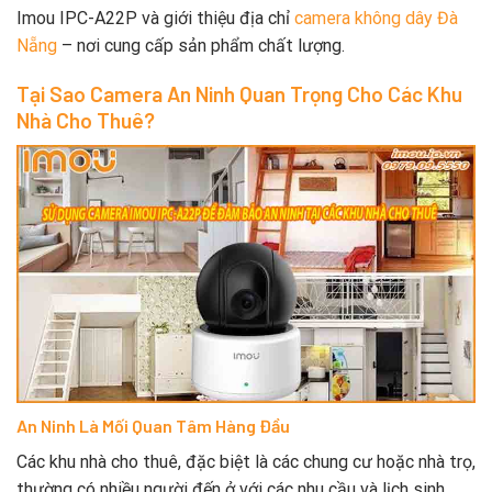
Imou IPC-A22P và giới thiệu địa chỉ
camera không dây Đà
Nẵng
– nơi cung cấp sản phẩm chất lượng.
Tại Sao Camera An Ninh Quan Trọng Cho Các Khu
Nhà Cho Thuê?
An Ninh Là Mối Quan Tâm Hàng Đầu
Các khu nhà cho thuê, đặc biệt là các chung cư hoặc nhà trọ,
thường có nhiều người đến ở với các nhu cầu và lịch sinh