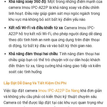
Khả năng xoay 360 độ
: Một trong những điểm mạnh của
camera Imou IPC-A22P là khả năng xoay và điều chỉnh
linh hoạt. Điều này giúp giám sát mọi ngóc ngách trong
khu vực mà không bỏ sót bất kỳ điểm yếu nào.
Kết nối Wi-Fi và điều khiển từ xa
: Camera Imou IPC-
A22P hỗ trợ kết nối Wi-Fi, cho phép người dùng dễ dàng
theo dõi tình hình an ninh qua ứng dụng trên điện thoại
di động, từ bất kỳ đâu và vào bất kỳ thời gian nào.
Khả năng đàm thoại hai chiều
: Tính năng đàm thoại hai
chiều giúp bạn có thể trò chuyện với cư dân hoặc khách
đến thăm từ xa, tăng cường khả năng giao tiếp và kiểm
soát các tình huống.
Lắp Đặt Dễ Dàng Và Tiết Kiệm Chi Phí
Việc lắp đặt camera
Imou IPC-A22P Da Nang
khá đơn giản
và không yêu cầu phải có kiến thức kỹ thuật chuyên sâu.
Camera có thể được lắp đặt tại các khu vực quan trọng như