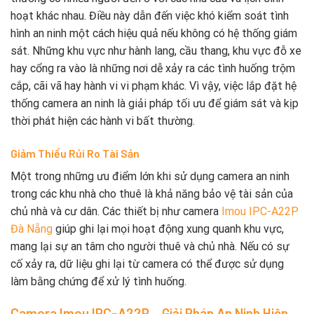
hoạt khác nhau. Điều này dẫn đến việc khó kiểm soát tình
hình an ninh một cách hiệu quả nếu không có hệ thống giám
sát. Những khu vực như hành lang, cầu thang, khu vực đỗ xe
hay cổng ra vào là những nơi dễ xảy ra các tình huống trộm
cắp, cãi vã hay hành vi vi phạm khác. Vì vậy, việc lắp đặt hệ
thống camera an ninh là giải pháp tối ưu để giám sát và kịp
thời phát hiện các hành vi bất thường.
Giảm Thiểu Rủi Ro Tài Sản
Một trong những ưu điểm lớn khi sử dụng camera an ninh
trong các khu nhà cho thuê là khả năng bảo vệ tài sản của
chủ nhà và cư dân. Các thiết bị như camera
Imou IPC-A22P
Đà Nẵng
giúp ghi lại mọi hoạt động xung quanh khu vực,
mang lại sự an tâm cho người thuê và chủ nhà. Nếu có sự
cố xảy ra, dữ liệu ghi lại từ camera có thể được sử dụng
làm bằng chứng để xử lý tình huống.
Camera Imou IPC-A22P – Giải Pháp An Ninh Hiện