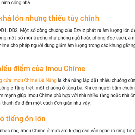
 ninh cổng nhà.
khá lớn nhưng thiếu tùy chỉnh
B1, DB2. Một số dòng chuông của Ezviz phát ra âm lượng lớn đ
Trong một số môi trường như phòng ngủ hoặc phòng đọc sách, âm
Chime cho phép người dùng giảm âm lượng trong các khung giờ ng
iều điểm của Imou Chime
ng cửa Imou Chime Đà Nẵng
là khả năng lắp đặt nhiều chuông cùn
uông ở tầng trệt, một chuông ở tầng ba. Khi có người bấm chuôn
iểm mạnh giúp Imou Chime phù hợp với nhà nhiều tầng hoặc nhà ốn
 thanh đa điểm một cách đơn giản như vậy.
ó tiếng ồn lớn
 nhạc nhẹ, Imou Chime ở mức âm lượng cao vẫn nghe rõ ràng từ 