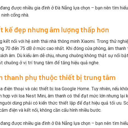
đang được nhiều gia đình ở Đà Nẵng lựa chọn – bạn nên tìm hiể
 ninh cổng nhà.
ết kế đẹp nhưng âm lượng thấp hơn
g kết nối với hệ sinh thái nhà thông minh Xiaomi. Trong thử nghi
ng 70 đến 75 dB ở mức cao nhất. Khi đóng cửa phòng, âm thanh 
 cách âm. Dù kiểu âm dễ chịu, nhưng chuông không thật sự nổi bậ
t chuông ở vị trí trung tâm để tăng hiệu quả nghe.
m thanh phụ thuộc thiết bị trung tâm
 điện thoại và các thiết bị loa Google Home. Tuy nhiên, nếu khô
 tích hợp với loa Nest Mini, âm thanh có thể đạt mức lớn nhưng lại
người dùng phải có kiến thức thiết lập để đạt hiệu quả tối ưu. S
cắm điện và kết nối, không cần cấu hình nhiều bước.
đang được nhiều gia đình ở Đà Nẵng lựa chọn – bạn nên tìm hiể