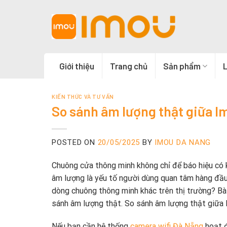
Skip
to
content
Giới thiệu
Trang chủ
Sản phẩm
L
KIẾN THỨC VÀ TƯ VẤN
So sánh âm lượng thật giữa 
POSTED ON
20/05/2025
BY
IMOU DA NANG
Chuông cửa thông minh không chỉ để báo hiệu có k
âm lượng là yếu tố người dùng quan tâm hàng đầu
dòng chuông thông minh khác trên thị trường? Bài 
sánh âm lượng thật. So sánh âm lượng thật giữa 
Nếu bạn cần hệ thống
camera wifi Đà Nẵng
hoạt đ