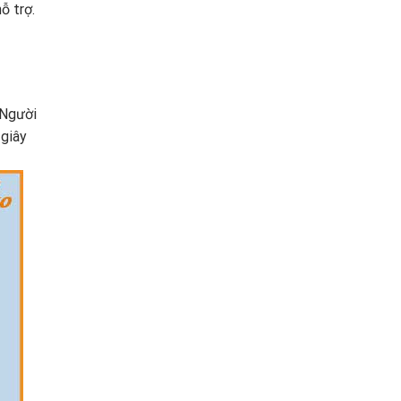
ỗ trợ.
 Người
 giây