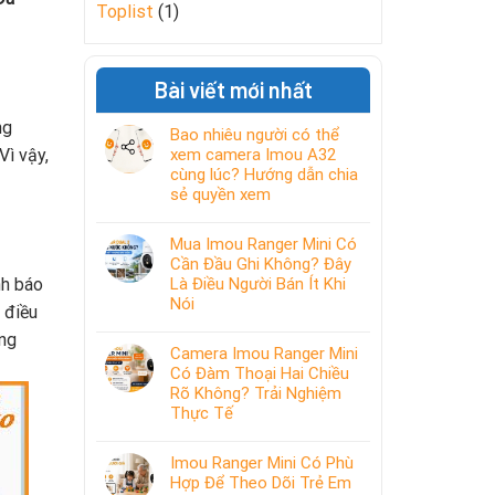
Toplist
(1)
Bài viết mới nhất
ng
Bao nhiêu người có thể
Vì vậy,
xem camera Imou A32
cùng lúc? Hướng dẫn chia
sẻ quyền xem
Mua Imou Ranger Mini Có
Cần Đầu Ghi Không? Đây
nh báo
Là Điều Người Bán Ít Khi
Nói
 điều
ong
Camera Imou Ranger Mini
Có Đàm Thoại Hai Chiều
Rõ Không? Trải Nghiệm
Thực Tế
Imou Ranger Mini Có Phù
Hợp Để Theo Dõi Trẻ Em