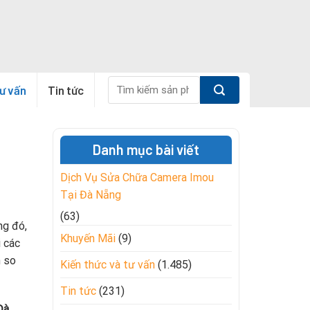
Tìm
tư vấn
Tin tức
kiếm:
Danh mục bài viết
Dịch Vụ Sửa Chữa Camera Imou
Tại Đà Nẵng
(63)
ng đó,
Khuyến Mãi
(9)
 các
m so
Kiến thức và tư vấn
(1.485)
Tin tức
(231)
Đà