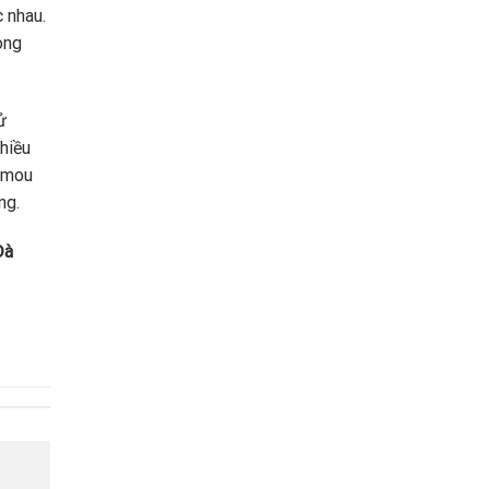
c nhau.
ong
ử
hiều
 Imou
ng.
Đà