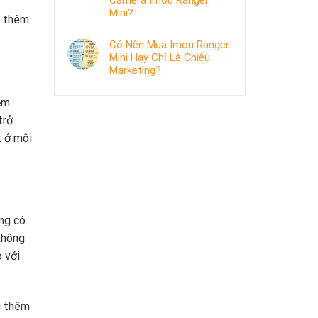
Camera Imou Ranger
Mini?
u thêm
Có Nên Mua Imou Ranger
Mini Hay Chỉ Là Chiêu
Marketing?
ệm
trở
t ở môi
ng có
 không
o với
u thêm