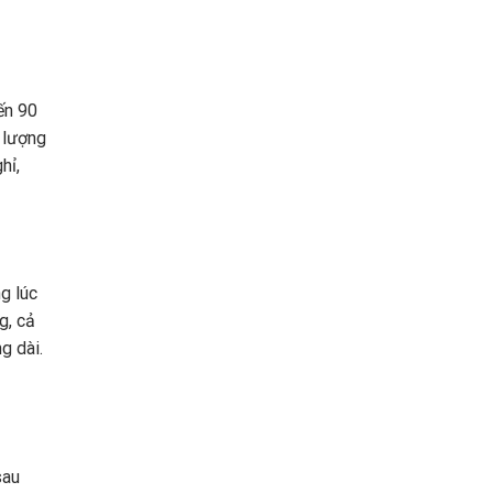
ến 90
 lượng
hỉ,
g lúc
g, cả
g dài.
sau