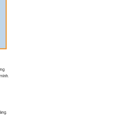
ợng
mình.
àng.