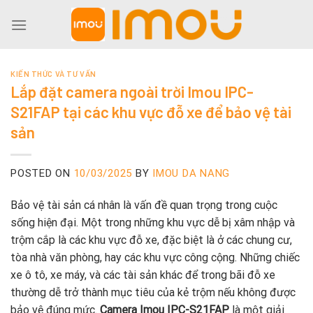
Skip
to
content
KIẾN THỨC VÀ TƯ VẤN
Lắp đặt camera ngoài trời Imou IPC-
S21FAP tại các khu vực đỗ xe để bảo vệ tài
sản
POSTED ON
10/03/2025
BY
IMOU DA NANG
Bảo vệ tài sản cá nhân là vấn đề quan trọng trong cuộc
sống hiện đại. Một trong những khu vực dễ bị xâm nhập và
trộm cắp là các khu vực đỗ xe, đặc biệt là ở các chung cư,
tòa nhà văn phòng, hay các khu vực công cộng. Những chiếc
xe ô tô, xe máy, và các tài sản khác để trong bãi đỗ xe
thường dễ trở thành mục tiêu của kẻ trộm nếu không được
bảo vệ đúng mức.
Camera Imou IPC-S21FAP
là một giải