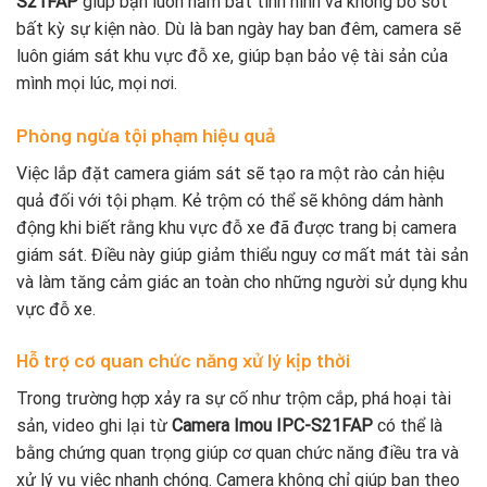
S21FAP
giúp bạn luôn nắm bắt tình hình và không bỏ sót
bất kỳ sự kiện nào. Dù là ban ngày hay ban đêm, camera sẽ
luôn giám sát khu vực đỗ xe, giúp bạn bảo vệ tài sản của
mình mọi lúc, mọi nơi.
Phòng ngừa tội phạm hiệu quả
Việc lắp đặt camera giám sát sẽ tạo ra một rào cản hiệu
quả đối với tội phạm. Kẻ trộm có thể sẽ không dám hành
động khi biết rằng khu vực đỗ xe đã được trang bị camera
giám sát. Điều này giúp giảm thiểu nguy cơ mất mát tài sản
và làm tăng cảm giác an toàn cho những người sử dụng khu
vực đỗ xe.
Hỗ trợ cơ quan chức năng xử lý kịp thời
Trong trường hợp xảy ra sự cố như trộm cắp, phá hoại tài
sản, video ghi lại từ
Camera Imou IPC-S21FAP
có thể là
bằng chứng quan trọng giúp cơ quan chức năng điều tra và
xử lý vụ việc nhanh chóng. Camera không chỉ giúp bạn theo