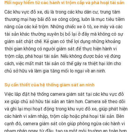
Mối nguy hiểm từ các hành vi trộm cắp và phá hoại tài sản
Các khu vực đỗ xe, dù là trong các khu dân cư, trung tâm
thương mại hay bãi đỗ xe công cộng, luôn là mục tiêu tiềm
năng của các kẻ trộm. Những chiếc xe ô tô, xe máy và các
tài sản khác thường xuyên bị bỏ lại ở đây mà không có sự
giám sát chặt chẽ. Kẻ gian có thể lợi dụng những khoảng
thời gian không có người giám sát để thực hiện hành vi
trộm cắp, phá hoại tài sản. Nếu không được bảo vệ đúng
cách, việc mất mát tài sản có thể gây ra thiệt hại lớn cho
chủ sở hữu và làm gia tăng mối lo ngại về an ninh.
Sự cần thiết của hệ thống giám sát an ninh
Việc lắp đặt hệ thống camera giám sát tại các khu vực đỗ
xe giúp chủ sở hữu tài sản an tâm hơn. Camera sẽ theo dõi
và ghi lại mọi hoạt động trong khu vực đỗ xe, giúp phát hiện
các hành vi xâm nhập, trộm cắp hoặc phá hoại tài sản. Bên
cạnh đó, camera giám sát còn giúp phòng ngừa các hành vi
phạm pháp ngay từ đầu, tạo ra một môi trường an toàn hơn