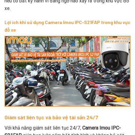
nếu có bất kỳ hành vi đáng ngờ nào xảy ra trong khu vực đỗ
xe.
Lợi ích khi sử dụng Camera Imou IPC-S21FAP trong khu vực
đỗ xe
Giám sát liên tục và bảo vệ tài sản 24/7
Với khả năng giám sát liên tục 24/7,
Camera Imou IPC-