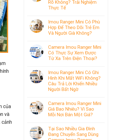
Rõ Không? Trải Nghiệm
Thực Tế
Imou Ranger Mini Có Phù
Hợp Để Theo Dõi Trẻ Em
Và Người Già Không?
Camera Imou Ranger Mini
Có Thực Sự Xem Được
Từ Xa Trên Điện Thoại?
hạm
chính
Imou Ranger Mini Có Ghi
Hình Khi Mất WiFi Không?
Câu Trả Lời Khiến Nhiều
Người Bất Ngờ
Camera Imou Ranger Mini
n của
Giá Bao Nhiêu? Vì Sao
ện và
Mỗi Nơi Bán Một Giá?
à cảnh
Tại Sao Nhiều Gia Đình
Đang Chuyển Sang Dùng