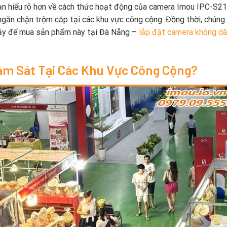
 bạn hiểu rõ hơn về cách thức hoạt động của camera Imou IPC-S2
 ngăn chặn trộm cắp tại các khu vực công cộng. Đồng thời, chúng 
 cậy để mua sản phẩm này tại Đà Nẵng –
lắp đặt camera không d
ám Sát Tại Các Khu Vực Công Cộng?