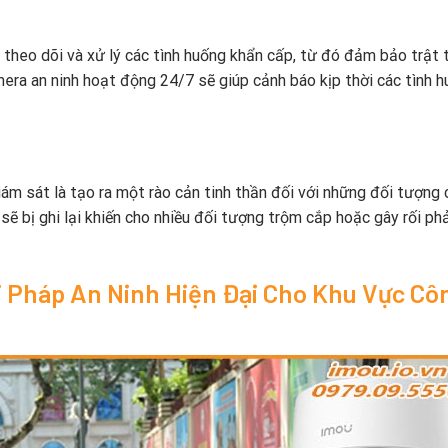
theo dõi và xử lý các tình huống khẩn cấp, từ đó đảm bảo trật 
era an ninh hoạt động 24/7 sẽ giúp cảnh báo kịp thời các tình 
m sát là tạo ra một rào cản tinh thần đối với những đối tượng 
sẽ bị ghi lại khiến cho nhiều đối tượng trộm cắp hoặc gây rối ph
i Pháp An Ninh Hiện Đại Cho Khu Vực Cô