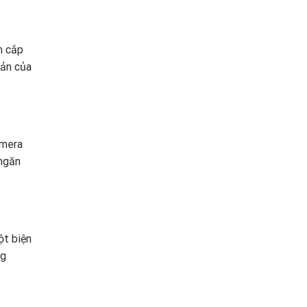
m cắp
sản của
amera
 ngăn
ột biện
ng