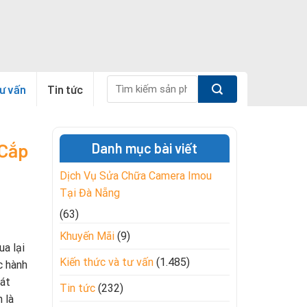
Tìm
tư vấn
Tin tức
kiếm:
 Cắp
Danh mục bài viết
Dịch Vụ Sửa Chữa Camera Imou
Tại Đà Nẵng
(63)
Khuyến Mãi
(9)
ua lại
Kiến thức và tư vấn
(1.485)
c hành
sát
Tin tức
(232)
 là