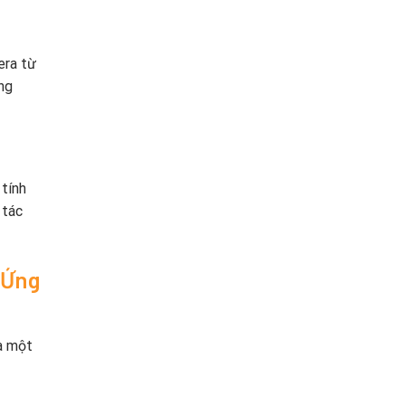
era từ
ng
 tính
 tác
 Ứng
a một