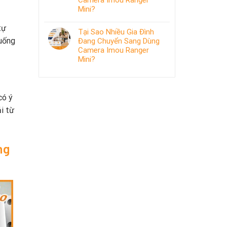
Camera Imou Ranger
Mini?
tự
Tại Sao Nhiều Gia Đình
huống
Đang Chuyển Sang Dùng
Camera Imou Ranger
Mini?
có ý
ải từ
ng