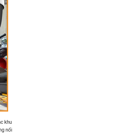
ác khu
ng nổi