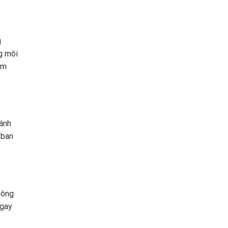
g
g môi
ạm
ánh
 ban
hông
ngay