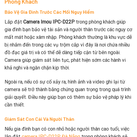
Phòng Khách
Bảo Vệ Gia Đình Trước Các Mối Nguy Hiểm
Lắp đặt
Camera Imou IPC-D22P
trong phòng khách giúp
gia đình bạn bảo vệ tài sản và người thân trước các nguy cơ
mất mát hoặc xâm nhập. Phòng khách thường là khu vực dễ
bị nhắm đến trong các vụ trộm cắp vì đây là nơi chứa nhiều
đồ đạc giá trị và có thể dễ dàng tiếp cận từ bên ngoài.
Camera giúp giám sát liên tục, phát hiện sớm các hành vi
khả nghi và ngăn chặn kịp thời.
Ngoài ra, nếu có sự cố xảy ra, hình ảnh và video ghi lại từ
camera sẽ trở thành bằng chứng quan trọng trong quá trình
giải quyết. Điều này giúp bạn có thêm sự bảo vệ pháp lý khi
cần thiết.
Giám Sát Con Cái Và Người Thân
Nếu gia đình bạn có con nhỏ hoặc người thân cao tuổi, việc
lắp đặt
camera IPC-D22P Đà Nẵng
trong phòng khách sẽ