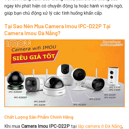
ngay khi phát hiện có chuyển động lạ hoặc hành vi nghi ngờ,
giúp bạn chủ động xử lý các tình huống khẩn cấp.
Tại Sao Nên Mua Camera Imou IPC-D22P Tại
Camera Imou Đà Nẵng?
Chất Lượng Sản Phẩm Chính Hãng
Khi mua
Camera Imou IPC-D22P
tại
lắp camera ở Đà Nẵng
,