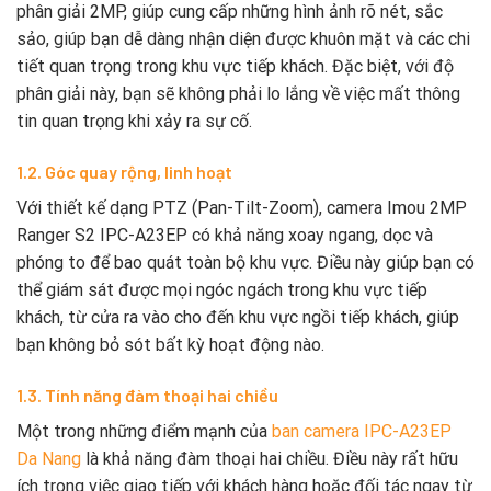
phân giải 2MP, giúp cung cấp những hình ảnh rõ nét, sắc
sảo, giúp bạn dễ dàng nhận diện được khuôn mặt và các chi
tiết quan trọng trong khu vực tiếp khách. Đặc biệt, với độ
phân giải này, bạn sẽ không phải lo lắng về việc mất thông
tin quan trọng khi xảy ra sự cố.
1.2. Góc quay rộng, linh hoạt
Với thiết kế dạng PTZ (Pan-Tilt-Zoom), camera Imou 2MP
Ranger S2 IPC-A23EP có khả năng xoay ngang, dọc và
phóng to để bao quát toàn bộ khu vực. Điều này giúp bạn có
thể giám sát được mọi ngóc ngách trong khu vực tiếp
khách, từ cửa ra vào cho đến khu vực ngồi tiếp khách, giúp
bạn không bỏ sót bất kỳ hoạt động nào.
1.3. Tính năng đàm thoại hai chiều
Một trong những điểm mạnh của
ban camera IPC-A23EP
Da Nang
là khả năng đàm thoại hai chiều. Điều này rất hữu
ích trong việc giao tiếp với khách hàng hoặc đối tác ngay từ