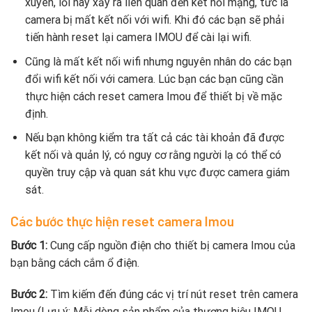
xuyên, lỗi này xảy ra liên quan đến kết nối mạng, tức là
camera bị mất kết nối với wifi. Khi đó các bạn sẽ phải
tiến hành reset lại camera IMOU để cài lại wifi.
Cũng là mất kết nối wifi nhưng nguyên nhân do các bạn
đổi wifi kết nối với camera. Lúc bạn các bạn cũng cần
thực hiện cách reset camera Imou để thiết bị về mặc
định.
Nếu bạn không kiểm tra tất cả các tài khoản đã được
kết nối và quản lý, có nguy cơ rằng người lạ có thể có
quyền truy cập và quan sát khu vực được camera giám
sát.
Các bước thực hiện reset camera Imou
Bước 1:
Cung cấp nguồn điện cho thiết bị camera Imou của
bạn bằng cách cắm ổ điện.
Bước 2:
Tìm kiếm đến đúng các vị trí nút reset trên camera
Imou (Lưu ý: Mỗi dòng sản phẩm của thương hiệu IMOU