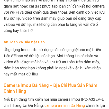
kiệm chi phí lắp đặt và bảo trì. Thay vì phải thuê dịch vụ
giám sát hoặc cài đặt phức tạp, bạn chỉ cần kết nối camera
với Wi-Fi và điều khiển qua điện thoại. Bên cạnh đó, việc lưu
trữ dữ liệu video trên đám mây giúp bạn dễ dàng truy cập
và bảo vệ dữ liệu mà không cần phải lo lắng về vấn đề ổ
cứng hay thẻ nhớ.
An Toàn Và Bảo Mật Cao
Ứng dụng Imou Life sử dụng các công nghệ bảo mật tiên
tiến để bảo vệ dữ liệu của bạn. Mọi thông tin cá nhân và
video đều được mã hóa và lưu trữ an toàn trên đám mây,
đảm bảo rằng bạn không phải lo ngại về việc bị xâm nhập
hay mất mát dữ liệu.
Camera Imou Đà Nẵng – Địa Chỉ Mua Sản Phẩm
Chính Hãng
Nếu bạn đang tìm kiếm nơi mua camera Imou IPC-A32EP-L
chính hãng tại Đà Nẵng,
camera an ninh Da Nang
chính là lựa