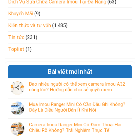
Dịch Vụ Sửa Chữa Camera Imou Tại Đà Nẵng
(63)
Khuyến Mãi
(9)
Kiến thức và tư vấn
(1.485)
Tin tức
(231)
Toplist
(1)
Bài viết mới nhất
Bao nhiêu người có thể xem camera Imou A32
cùng lúc? Hướng dẫn chia sẻ quyền xem
Mua Imou Ranger Mini Có Cần Đầu Ghi Không?
Đây Là Điều Người Bán Ít Khi Nói
Camera Imou Ranger Mini Có Đàm Thoại Hai
Chiều Rõ Không? Trải Nghiệm Thực Tế