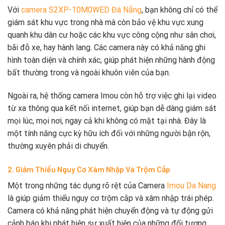
Với
camera S2XP-10M0WED Đà Nẵng
, bạn không chỉ có thể
giám sát khu vực trong nhà mà còn bảo vệ khu vực xung
quanh khu dân cư hoặc các khu vực công cộng như sân chơi,
bãi đỗ xe, hay hành lang. Các camera này có khả năng ghi
hình toàn diện và chính xác, giúp phát hiện những hành động
bất thường trong và ngoài khuôn viên của bạn.
Ngoài ra, hệ thống camera Imou còn hỗ trợ việc ghi lại video
từ xa thông qua kết nối internet, giúp bạn dễ dàng giám sát
mọi lúc, mọi nơi, ngay cả khi không có mặt tại nhà. Đây là
một tính năng cực kỳ hữu ích đối với những người bận rộn,
thường xuyên phải di chuyển.
2. Giảm Thiểu Nguy Cơ Xâm Nhập Và Trộm Cắp
Một trong những tác dụng rõ rệt của Camera
Imou Da Nang
là giúp giảm thiểu nguy cơ trộm cắp và xâm nhập trái phép.
Camera có khả năng phát hiện chuyển động và tự động gửi
cảnh báo khi phát hiện sự xuất hiện của những đối tượng