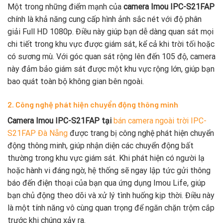
Một trong những điểm mạnh của
camera Imou IPC-S21FAP
chính là khả năng cung cấp hình ảnh sắc nét với độ phân
giải Full HD 1080p. Điều này giúp bạn dễ dàng quan sát mọi
chi tiết trong khu vực được giám sát, kể cả khi trời tối hoặc
có sương mù. Với góc quan sát rộng lên đến 105 độ, camera
này đảm bảo giám sát được một khu vực rộng lớn, giúp bạn
bao quát toàn bộ không gian bên ngoài.
2. Công nghệ phát hiện chuyển động thông minh
Camera Imou IPC-S21FAP tại
bán camera ngoài trời IPC-
S21FAP Đà Nẵng
được trang bị công nghệ phát hiện chuyển
động thông minh, giúp nhận diện các chuyển động bất
thường trong khu vực giám sát. Khi phát hiện có người lạ
hoặc hành vi đáng ngờ, hệ thống sẽ ngay lập tức gửi thông
báo đến điện thoại của bạn qua ứng dụng Imou Life, giúp
bạn chủ động theo dõi và xử lý tình huống kịp thời. Điều này
là một tính năng vô cùng quan trọng để ngăn chặn trộm cắp
trước khi chúng xảy ra.