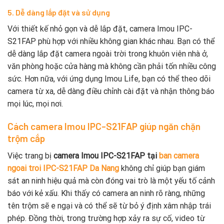
5. Dễ dàng lắp đặt và sử dụng
Với thiết kế nhỏ gọn và dễ lắp đặt, camera Imou IPC-
S21FAP phù hợp với nhiều không gian khác nhau. Bạn có thể
dễ dàng lắp đặt camera ngoài trời trong khuôn viên nhà ở,
văn phòng hoặc cửa hàng mà không cần phải tốn nhiều công
sức. Hơn nữa, với ứng dụng Imou Life, bạn có thể theo dõi
camera từ xa, dễ dàng điều chỉnh cài đặt và nhận thông báo
mọi lúc, mọi nơi.
Cách camera Imou IPC-S21FAP giúp ngăn chặn
trộm cắp
Việc trang bị
camera Imou IPC-S21FAP tại
ban camera
ngoai troi IPC-S21FAP Da Nang
không chỉ giúp bạn giám
sát an ninh hiệu quả mà còn đóng vai trò là một yếu tố cảnh
báo với kẻ xấu. Khi thấy có camera an ninh rõ ràng, những
tên trộm sẽ e ngại và có thể sẽ từ bỏ ý định xâm nhập trái
phép. Đồng thời, trong trường hợp xảy ra sự cố, video từ