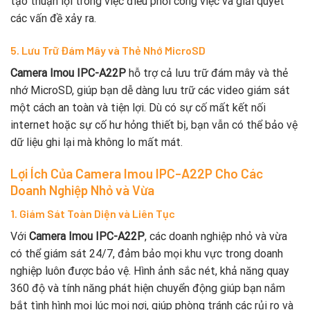
tạo thuận lợi trong việc điều phối công việc và giải quyết
các vấn đề xảy ra.
5. Lưu Trữ Đám Mây và Thẻ Nhớ MicroSD
Camera Imou IPC-A22P
hỗ trợ cả lưu trữ đám mây và thẻ
nhớ MicroSD, giúp bạn dễ dàng lưu trữ các video giám sát
một cách an toàn và tiện lợi. Dù có sự cố mất kết nối
internet hoặc sự cố hư hỏng thiết bị, bạn vẫn có thể bảo vệ
dữ liệu ghi lại mà không lo mất mát.
Lợi Ích Của
Camera Imou IPC-A22P
Cho Các
Doanh Nghiệp Nhỏ và Vừa
1. Giám Sát Toàn Diện và Liên Tục
Với
Camera Imou IPC-A22P
, các doanh nghiệp nhỏ và vừa
có thể giám sát 24/7, đảm bảo mọi khu vực trong doanh
nghiệp luôn được bảo vệ. Hình ảnh sắc nét, khả năng quay
360 độ và tính năng phát hiện chuyển động giúp bạn nắm
bắt tình hình mọi lúc mọi nơi, giúp phòng tránh các rủi ro và