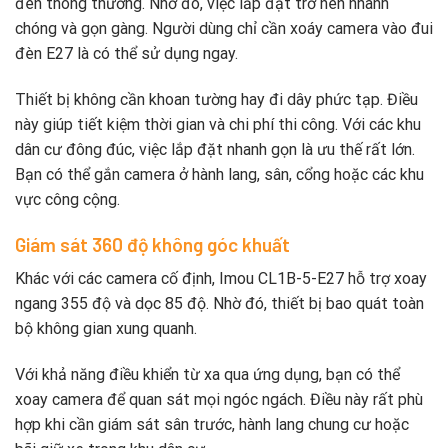
đèn thông thường. Nhờ đó, việc lắp đặt trở nên nhanh
chóng và gọn gàng. Người dùng chỉ cần xoáy camera vào đui
đèn E27 là có thể sử dụng ngay.
Thiết bị không cần khoan tường hay đi dây phức tạp. Điều
này giúp tiết kiệm thời gian và chi phí thi công. Với các khu
dân cư đông đúc, việc lắp đặt nhanh gọn là ưu thế rất lớn.
Bạn có thể gắn camera ở hành lang, sân, cổng hoặc các khu
vực công cộng.
Giám sát 360 độ không góc khuất
Khác với các camera cố định, Imou CL1B-5-E27 hỗ trợ xoay
ngang 355 độ và dọc 85 độ. Nhờ đó, thiết bị bao quát toàn
bộ không gian xung quanh.
Với khả năng điều khiển từ xa qua ứng dụng, bạn có thể
xoay camera để quan sát mọi ngóc ngách. Điều này rất phù
hợp khi cần giám sát sân trước, hành lang chung cư hoặc