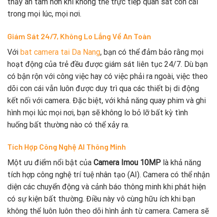
thấy an tâm hơn khi không thể trực tiếp quan sát con cái
trong mọi lúc, mọi nơi.
Giám Sát 24/7, Không Lo Lắng Về An Toàn
Với
bat camera tai Da Nang
, bạn có thể đảm bảo rằng mọi
hoạt động của trẻ đều được giám sát liên tục 24/7. Dù bạn
có bận rộn với công việc hay có việc phải ra ngoài, việc theo
dõi con cái vẫn luôn được duy trì qua các thiết bị di động
kết nối với camera. Đặc biệt, với khả năng quay phim và ghi
hình mọi lúc mọi nơi, bạn sẽ không lo bỏ lỡ bất kỳ tình
huống bất thường nào có thể xảy ra.
Tích Hợp Công Nghệ AI Thông Minh
Một ưu điểm nổi bật của
Camera Imou 10MP
là khả năng
tích hợp công nghệ trí tuệ nhân tạo (AI). Camera có thể nhận
diện các chuyển động và cảnh báo thông minh khi phát hiện
có sự kiện bất thường. Điều này vô cùng hữu ích khi bạn
không thể luôn luôn theo dõi hình ảnh từ camera. Camera sẽ