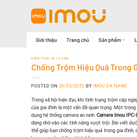
Skip
to
content
Giới thiệu
Trang chủ
Sản phẩm
L
KIẾN THỨC VÀ TƯ VẤN
Chống Trộm Hiệu Quả Trong 
POSTED ON
20/03/2025
BY
IMOU DA NANG
Trong xã hội hiện đại, khi tình trạng trộm cắp ng
của gia đình là một vấn đề quan trọng. Một trong 
dụng hệ thống camera an ninh.
Camera Imou IPC
dùng nhờ vào các tính năng vượt trội. Bài viết dư
thể giúp bạn chống trộm hiệu quả trong gia đình, 