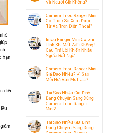
Và Người Già Không?
Camera Imou Ranger Mini
Có Thực Sự Xem Được
Từ Xa Trên Điện Thoại?
 nhỏ
Imou Ranger Mini Có Ghi
giúp
Hình Khi Mất WiFi Không?
ính
Câu Trả Lời Khiến Nhiều
Người Bất Ngờ
p bạn
Camera Imou Ranger Mini
Giá Bao Nhiêu? Vì Sao
Mỗi Nơi Bán Một Giá?
n diện
Tại Sao Nhiều Gia Đình
Đang Chuyển Sang Dùng
Camera Imou Ranger
điều
Mini?
Tại Sao Nhiều Gia Đình
 giám
Đang Chuyển Sang Dùng