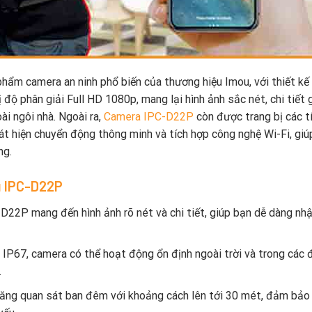
hẩm camera an ninh phổ biến của thương hiệu Imou, với thiết kế
độ phân giải Full HD 1080p, mang lại hình ảnh sắc nét, chi tiết 
i ngôi nhà. Ngoài ra,
Camera IPC-D22P
còn được trang bị các t
át hiện chuyển động thông minh và tích hợp công nghệ Wi-Fi, giú
ng.
u IPC-D22P
D22P mang đến hình ảnh rõ nét và chi tiết, giúp bạn dễ dàng nhậ
ệ IP67, camera có thể hoạt động ổn định ngoài trời và trong các 
.
năng quan sát ban đêm với khoảng cách lên tới 30 mét, đảm bảo