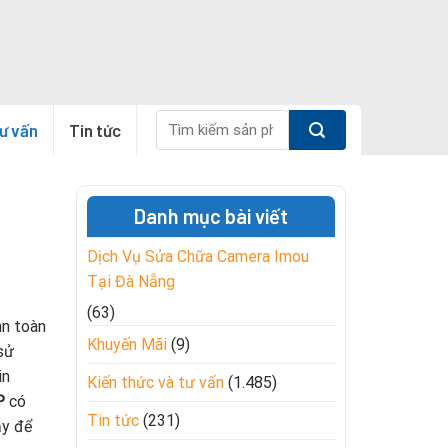
Tìm
tư vấn
Tin tức
kiếm:
Danh mục bài viết
Dịch Vụ Sửa Chữa Camera Imou
Tại Đà Nẵng
(63)
an toàn
Khuyến Mãi
(9)
 sử
in
Kiến thức và tư vấn
(1.485)
P
có
Tin tức
(231)
ậy để