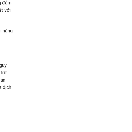
ng đảm
ất với
nh năng
nguy
 trữ
 an
à dịch