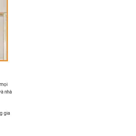
 mọi
và nhà
g gia