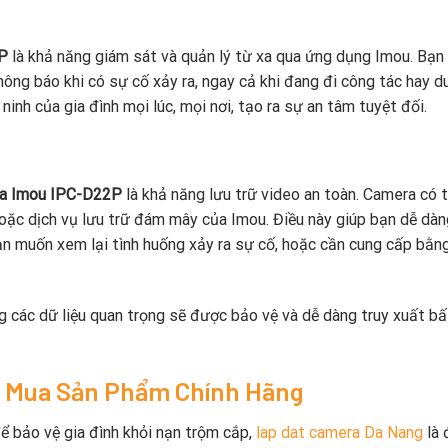
P
là khả năng giám sát và quản lý từ xa qua ứng dụng Imou. Bạn
ng báo khi có sự cố xảy ra, ngay cả khi đang đi công tác hay du 
ninh của gia đình mọi lúc, mọi nơi, tạo ra sự an tâm tuyệt đối.
a Imou IPC-D22P
là khả năng lưu trữ video an toàn. Camera có t
hoặc dịch vụ lưu trữ đám mây của Imou. Điều này giúp bạn dễ dàn
i bạn muốn xem lại tình huống xảy ra sự cố, hoặc cần cung cấp bằn
ng các dữ liệu quan trọng sẽ được bảo vệ và dễ dàng truy xuất bấ
ỉ Mua Sản Phẩm Chính Hãng
ể bảo vệ gia đình khỏi nạn trộm cắp,
lap dat camera Da Nang
là 