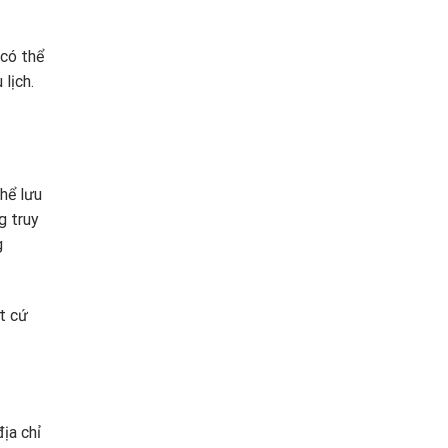
 có thể
lịch.
hể lưu
g truy
g
t cứ
địa chỉ