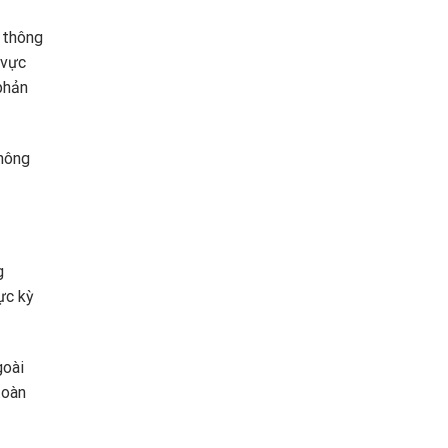
 thông
 vực
phản
không
g
ực kỳ
goài
toàn