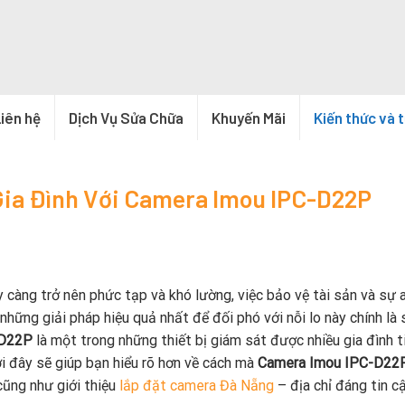
iên hệ
Dịch Vụ Sửa Chữa
Khuyến Mãi
Kiến thức và 
Gia Đình Với Camera Imou IPC-D22P
ày càng trở nên phức tạp và khó lường, việc bảo vệ tài sản và sự 
những giải pháp hiệu quả nhất để đối phó với nỗi lo này chính là
-D22P
là một trong những thiết bị giám sát được nhiều gia đình t
ới đây sẽ giúp bạn hiểu rõ hơn về cách mà
Camera Imou IPC-D22
cũng như giới thiệu
lắp đặt camera Đà Nẵng
– địa chỉ đáng tin c