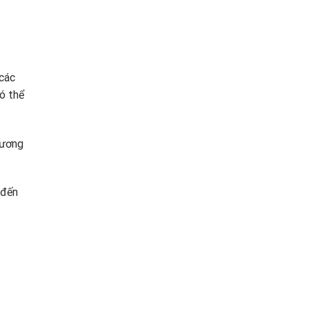
 các
ó thể
hương
 đến