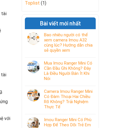
Toplist
(1)
 tài
Bài viết mới nhất
ẽ
Bao nhiêu người có thể
xem camera Imou A32
cùng lúc? Hướng dẫn chia
sẻ quyền xem
Mua Imou Ranger Mini Có
Cần Đầu Ghi Không? Đây
Là Điều Người Bán Ít Khi
 tài
Nói
Camera Imou Ranger Mini
g.
Có Đàm Thoại Hai Chiều
 ứng
Rõ Không? Trải Nghiệm
Thực Tế
hệ với
Imou Ranger Mini Có Phù
Hợp Để Theo Dõi Trẻ Em