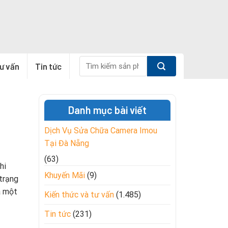
Tìm
tư vấn
Tin tức
kiếm:
Danh mục bài viết
Dịch Vụ Sửa Chữa Camera Imou
Tại Đà Nẵng
(63)
hi
Khuyến Mãi
(9)
trạng
a một
Kiến thức và tư vấn
(1.485)
Tin tức
(231)