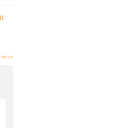
XỬ
TRẢ LỜI