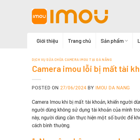
Skip
to
content
Giới thiệu
Trang chủ
Sản phẩm
L
DỊCH VỤ SỬA CHỮA CAMERA IMOU TẠI ĐÀ NẴNG
Camera imou lỗi bị mất tài k
POSTED ON
27/06/2024
BY
IMOU DA NANG
Camera Imou khi bị mất tài khoản, khiến người dùn
người dùng không sử dụng tài khoản của mình tro
này, người dùng cần thực hiện một số bước để khô
cách bình thường.