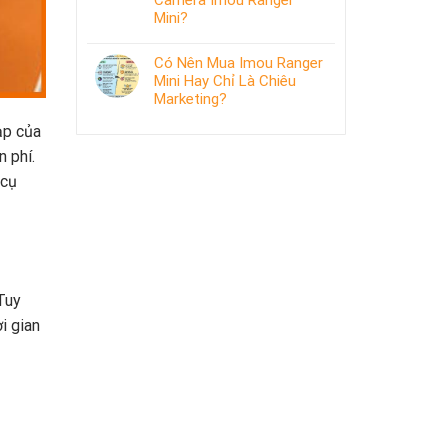
Camera Imou Ranger
Mini?
Có Nên Mua Imou Ranger
Mini Hay Chỉ Là Chiêu
Marketing?
ạp của
 phí.
 cụ
Tuy
i gian