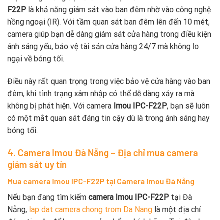
F22P
là khả năng giám sát vào ban đêm nhờ vào công nghệ
hồng ngoại (IR). Với tầm quan sát ban đêm lên đến 10 mét,
camera giúp bạn dễ dàng giám sát cửa hàng trong điều kiện
ánh sáng yếu, bảo vệ tài sản cửa hàng 24/7 mà không lo
ngại về bóng tối.
Điều này rất quan trọng trong việc bảo vệ cửa hàng vào ban
đêm, khi tình trạng xâm nhập có thể dễ dàng xảy ra mà
không bị phát hiện. Với camera
Imou IPC-F22P
, bạn sẽ luôn
có một mắt quan sát đáng tin cậy dù là trong ánh sáng hay
bóng tối.
4. Camera Imou Đà Nẵng – Địa chỉ mua camera
giám sát uy tín
Mua camera Imou IPC-F22P tại Camera Imou Đà Nẵng
Nếu bạn đang tìm kiếm
camera Imou IPC-F22P
tại Đà
Nẵng,
lap dat camera chong trom Da Nang
là một địa chỉ