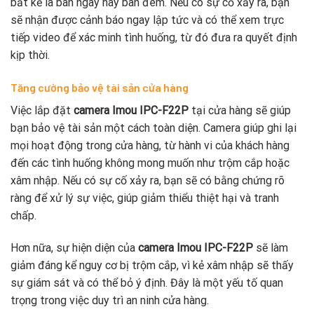
bất kể là ban ngày hay ban đêm. Nếu có sự cố xảy ra, bạn
sẽ nhận được cảnh báo ngay lập tức và có thể xem trực
tiếp video để xác minh tình huống, từ đó đưa ra quyết định
kịp thời.
Tăng cường bảo vệ tài sản cửa hàng
Việc lắp đặt
camera Imou IPC-F22P
tại cửa hàng sẽ giúp
bạn bảo vệ tài sản một cách toàn diện. Camera giúp ghi lại
mọi hoạt động trong cửa hàng, từ hành vi của khách hàng
đến các tình huống không mong muốn như trộm cắp hoặc
xâm nhập. Nếu có sự cố xảy ra, bạn sẽ có bằng chứng rõ
ràng để xử lý sự việc, giúp giảm thiểu thiệt hại và tranh
chấp.
Hơn nữa, sự hiện diện của
camera Imou IPC-F22P
sẽ làm
giảm đáng kể nguy cơ bị trộm cắp, vì kẻ xâm nhập sẽ thấy
sự giám sát và có thể bỏ ý định. Đây là một yếu tố quan
trọng trong việc duy trì an ninh cửa hàng.