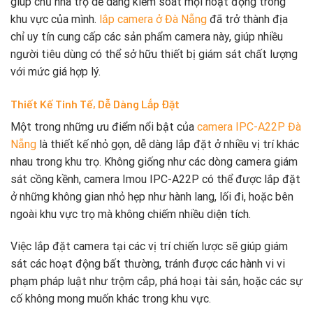
giúp chủ nhà trọ dễ dàng kiểm soát mọi hoạt động trong
khu vực của mình.
lắp camera ở Đà Nẵng
đã trở thành địa
chỉ uy tín cung cấp các sản phẩm camera này, giúp nhiều
người tiêu dùng có thể sở hữu thiết bị giám sát chất lượng
với mức giá hợp lý.
Thiết Kế Tinh Tế, Dễ Dàng Lắp Đặt
Một trong những ưu điểm nổi bật của
camera
IPC-A22P
Đà
Nẵng
là thiết kế nhỏ gọn, dễ dàng lắp đặt ở nhiều vị trí khác
nhau trong khu trọ. Không giống như các dòng camera giám
sát cồng kềnh, camera Imou IPC-A22P có thể được lắp đặt
ở những không gian nhỏ hẹp như hành lang, lối đi, hoặc bên
ngoài khu vực trọ mà không chiếm nhiều diện tích.
Việc lắp đặt camera tại các vị trí chiến lược sẽ giúp giám
sát các hoạt động bất thường, tránh được các hành vi vi
phạm pháp luật như trộm cắp, phá hoại tài sản, hoặc các sự
cố không mong muốn khác trong khu vực.