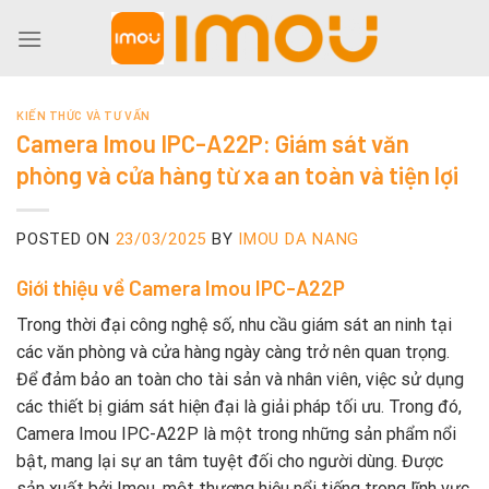
Skip
to
content
KIẾN THỨC VÀ TƯ VẤN
Camera Imou IPC-A22P: Giám sát văn
phòng và cửa hàng từ xa an toàn và tiện lợi
POSTED ON
23/03/2025
BY
IMOU DA NANG
Giới thiệu về Camera Imou IPC-A22P
Trong thời đại công nghệ số, nhu cầu giám sát an ninh tại
các văn phòng và cửa hàng ngày càng trở nên quan trọng.
Để đảm bảo an toàn cho tài sản và nhân viên, việc sử dụng
các thiết bị giám sát hiện đại là giải pháp tối ưu. Trong đó,
Camera Imou IPC-A22P là một trong những sản phẩm nổi
bật, mang lại sự an tâm tuyệt đối cho người dùng. Được
sản xuất bởi Imou, một thương hiệu nổi tiếng trong lĩnh vực