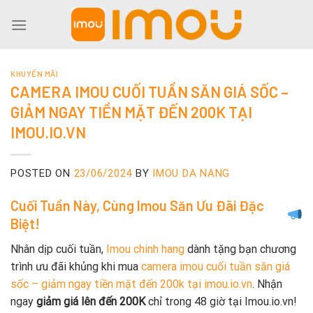
Skip
to
content
KHUYẾN MÃI
CAMERA IMOU CUỐI TUẦN SĂN GIÁ SỐC –
GIẢM NGAY TIỀN MẶT ĐẾN 200K TẠI
IMOU.IO.VN
POSTED ON
23/06/2024
BY
IMOU DA NANG
Cuối Tuần Này, Cùng Imou Săn Ưu Đãi Đặc
Biệt!
Nhân dịp cuối tuần,
Imou chinh hang
dành tặng bạn chương
trình ưu đãi khủng khi mua
camera imou cuối tuần săn giá
sốc – giảm ngay tiền mặt đến 200k tại imou.io.vn
. Nhận
ngay
giảm giá lên đến 200K
chỉ trong 48 giờ tại Imou.io.vn!