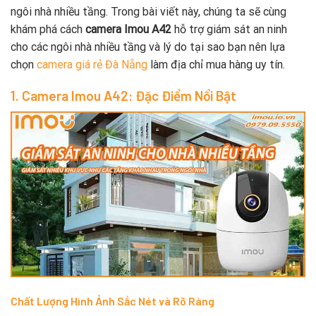
ngôi nhà nhiều tầng. Trong bài viết này, chúng ta sẽ cùng
khám phá cách
camera Imou A42
hỗ trợ giám sát an ninh
cho các ngôi nhà nhiều tầng và lý do tại sao bạn nên lựa
chọn
camera giá rẻ Đà Nẵng
làm địa chỉ mua hàng uy tín.
1. Camera Imou A42: Đặc Điểm Nổi Bật
Chất Lượng Hình Ảnh Sắc Nét và Rõ Ràng