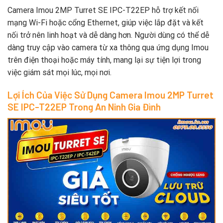
Camera Imou 2MP Turret SE IPC-T22EP hỗ trợ kết nối
mạng Wi-Fi hoặc cổng Ethernet, giúp việc lắp đặt và kết
nối trở nên linh hoạt và dễ dàng hơn. Người dùng có thể dễ
dàng truy cập vào camera từ xa thông qua ứng dụng Imou
trên điện thoại hoặc máy tính, mang lại sự tiện lợi trong
việc giám sát mọi lúc, mọi nơi.
Lợi Ích Của Việc Sử Dụng Camera Imou 2MP Turret
SE IPC-T22EP Trong An Ninh Gia Đình