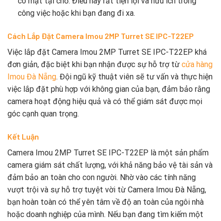
có mặt tại chỗ. Điều này rất tiện lợi và hữu ích trong
công việc hoặc khi bạn đang đi xa.
Cách Lắp Đặt Camera Imou 2MP Turret SE IPC-T22EP
Việc lắp đặt Camera Imou 2MP Turret SE IPC-T22EP khá
đơn giản, đặc biệt khi bạn nhận được sự hỗ trợ từ
cửa hàng
Imou Đà Nẵng
. Đội ngũ kỹ thuật viên sẽ tư vấn và thực hiện
việc lắp đặt phù hợp với không gian của bạn, đảm bảo rằng
camera hoạt động hiệu quả và có thể giám sát được mọi
góc cạnh quan trọng.
Kết Luận
Camera Imou 2MP Turret SE IPC-T22EP là một sản phẩm
camera giám sát chất lượng, với khả năng bảo vệ tài sản và
đảm bảo an toàn cho con người. Nhờ vào các tính năng
vượt trội và sự hỗ trợ tuyệt vời từ Camera Imou Đà Nẵng,
bạn hoàn toàn có thể yên tâm về độ an toàn của ngôi nhà
hoặc doanh nghiệp của mình. Nếu bạn đang tìm kiếm một