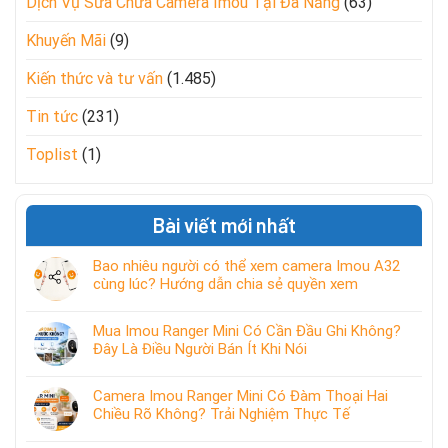
Dịch Vụ Sửa Chữa Camera Imou Tại Đà Nẵng
(63)
Khuyến Mãi
(9)
Kiến thức và tư vấn
(1.485)
Tin tức
(231)
Toplist
(1)
Bài viết mới nhất
Bao nhiêu người có thể xem camera Imou A32
cùng lúc? Hướng dẫn chia sẻ quyền xem
Mua Imou Ranger Mini Có Cần Đầu Ghi Không?
Đây Là Điều Người Bán Ít Khi Nói
Camera Imou Ranger Mini Có Đàm Thoại Hai
Chiều Rõ Không? Trải Nghiệm Thực Tế