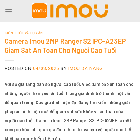
Skip
to
content
KIẾN THỨC VÀ TƯ VẤN
Camera Imou 2MP Ranger S2 IPC-A23EP:
Giám Sát An Toàn Cho Người Cao Tuổi
POSTED ON
04/03/2025
BY
IMOU DA NANG
Với sự gia tăng dân số người cao tuổi, việc đảm bảo an toàn cho
những người thân yêu lớn tuổi trong gia đình trở thành một vấn
đề quan trọng. Các gia đình hiện đại đang tìm kiếm những giải
pháp an ninh hiệu quả để giám sát sức khỏe và an toàn của
người cao tuổi.
Camera Imou 2MP Ranger S2 IPC-A23EP
là một
công cụ hữu ích, giúp gia đình theo dõi và bảo vệ người cao tuổi
khỏi các nguy hiểm tiềm ẩn.