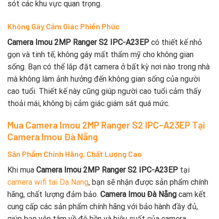
sót các khu vực quan trọng.
Không Gây Cảm Giác Phiền Phức
Camera Imou 2MP Ranger S2 IPC-A23EP
có thiết kế nhỏ
gọn và tinh tế, không gây mất thẩm mỹ cho không gian
sống. Bạn có thể lắp đặt camera ở bất kỳ nơi nào trong nhà
mà không làm ảnh hưởng đến không gian sống của người
cao tuổi. Thiết kế này cũng giúp người cao tuổi cảm thấy
thoải mái, không bị cảm giác giám sát quá mức.
Mua Camera Imou 2MP Ranger S2 IPC-A23EP Tại
Camera Imou Đà Nẵng
Sản Phẩm Chính Hãng, Chất Lượng Cao
Khi mua
Camera Imou 2MP Ranger S2 IPC-A23EP
tại
camera wifi tai Da Nang
, bạn sẽ nhận được sản phẩm chính
hãng, chất lượng đảm bảo.
Camera Imou Đà Nẵng
cam kết
cung cấp các sản phẩm chính hãng với bảo hành đầy đủ,
giúp bạn yên tâm về độ bền và hiệu suất của camera.