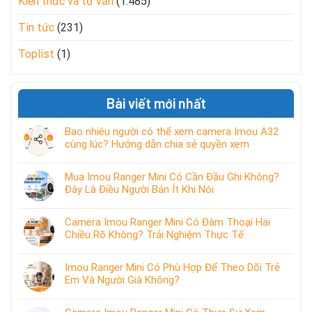
Kiến thức và tư vấn
(1.485)
Tin tức
(231)
Toplist
(1)
Bài viết mới nhất
Bao nhiêu người có thể xem camera Imou A32
cùng lúc? Hướng dẫn chia sẻ quyền xem
Mua Imou Ranger Mini Có Cần Đầu Ghi Không?
Đây Là Điều Người Bán Ít Khi Nói
Camera Imou Ranger Mini Có Đàm Thoại Hai
Chiều Rõ Không? Trải Nghiệm Thực Tế
Imou Ranger Mini Có Phù Hợp Để Theo Dõi Trẻ
Em Và Người Già Không?