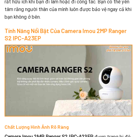
rất hữu ích khi bạn đi làm hoặc đi công tác. Bạn có thể yên
tâm rằng người thân của mình luôn được bảo vệ ngay cả khi
bạn không ở bên.
Tính Năng Nổi Bật Của Camera Imou 2MP Ranger
S2 IPC-A23EP
Chất Lượng Hình Ảnh Rõ Ràng
Camera Imou 2MP Ranger S2 IPC-A23EP
được trang bị độ