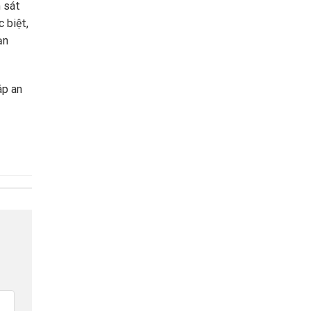
 sát
 biệt,
ạn
áp an