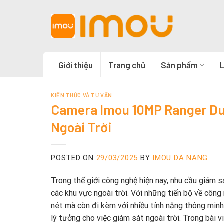
Skip
to
content
Giới thiệu
Trang chủ
Sản phẩm
L
KIẾN THỨC VÀ TƯ VẤN
Camera Imou 10MP Ranger Du
Ngoài Trời
POSTED ON
29/03/2025
BY
IMOU DA NANG
Trong thế giới công nghệ hiện nay, nhu cầu giám sá
các khu vực ngoài trời. Với những tiến bộ về công
nét mà còn đi kèm với nhiều tính năng thông min
lý tưởng cho việc giám sát ngoài trời. Trong bài 