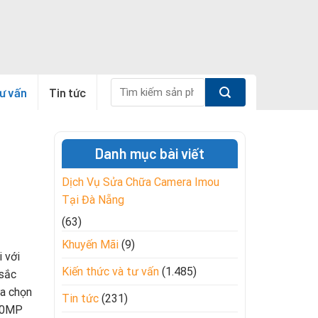
Tìm
tư vấn
Tin tức
kiếm:
Danh mục bài viết
Dịch Vụ Sửa Chữa Camera Imou
Tại Đà Nẵng
(63)
Khuyến Mãi
(9)
i với
Kiến thức và tư vấn
(1.485)
 sắc
ựa chọn
Tin tức
(231)
 10MP