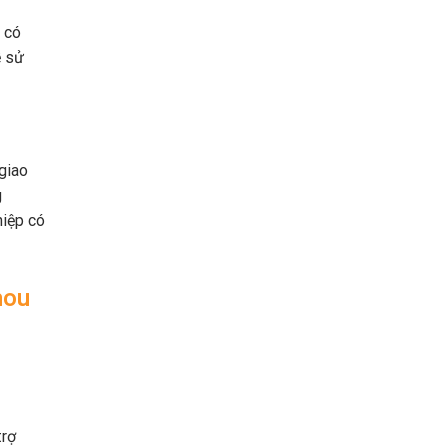
n có
ễ sử
giao
g
hiệp có
mou
trợ