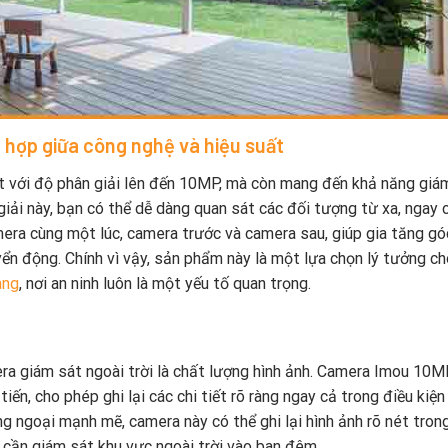
 hợp giữa công nghệ và hiệu suất
 với độ phân giải lên đến 10MP, mà còn mang đến khả năng giá
 giải này, bạn có thể dễ dàng quan sát các đối tượng từ xa, ngay 
amera cùng một lúc, camera trước và camera sau, giúp gia tăng g
yển động. Chính vì vậy, sản phẩm này là một lựa chọn lý tưởng ch
ang
, nơi an ninh luôn là một yếu tố quan trọng.
ra giám sát ngoài trời là chất lượng hình ảnh. Camera Imou 10
iến, cho phép ghi lại các chi tiết rõ ràng ngay cả trong điều kiện
g ngoại mạnh mẽ, camera này có thể ghi lại hình ảnh rõ nét tro
n cần giám sát khu vực ngoài trời vào ban đêm.