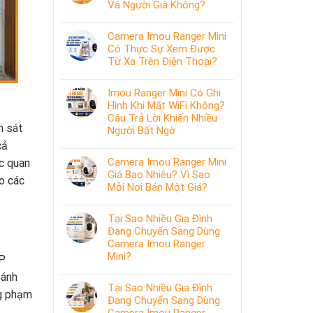
Và Người Già Không?
Camera Imou Ranger Mini
Có Thực Sự Xem Được
Từ Xa Trên Điện Thoại?
Imou Ranger Mini Có Ghi
Hình Khi Mất WiFi Không?
Câu Trả Lời Khiến Nhiều
m sát
Người Bất Ngờ
cả
Camera Imou Ranger Mini
óc quan
Giá Bao Nhiêu? Vì Sao
o các
Mỗi Nơi Bán Một Giá?
Tại Sao Nhiều Gia Đình
Đang Chuyển Sang Dùng
Camera Imou Ranger
Mini?
MP
 ánh
Tại Sao Nhiều Gia Đình
ng phạm
Đang Chuyển Sang Dùng