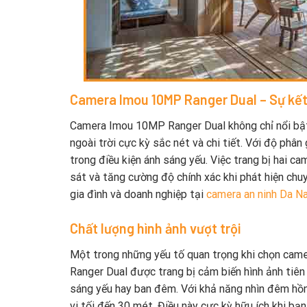
Camera Imou 10MP Ranger Dual – Sự kết
Camera Imou 10MP Ranger Dual không chỉ nổi bật
ngoài trời cực kỳ sắc nét và chi tiết. Với độ phân
trong điều kiện ánh sáng yếu. Việc trang bị hai c
sát và tăng cường độ chính xác khi phát hiện chu
gia đình và doanh nghiệp tại
camera an ninh Da N
Chất lượng hình ảnh vượt trội
Một trong những yếu tố quan trọng khi chọn came
Ranger Dual được trang bị cảm biến hình ảnh tiên t
sáng yếu hay ban đêm. Với khả năng nhìn đêm hồn
vi tối đến 30 mét. Điều này cực kỳ hữu ích khi bạ