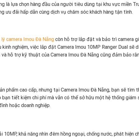
g là lựa chọn hàng đầu của người tiêu dùng tại khu vực miền Tr
g ưu đãi hấp dẫn cùng dịch vụ chăm sóc khách hàng tận tình.
 lý camera Imou Đà Nẵng
còn hỗ trợ lắp đặt và bảo trì camera g
àu kinh nghiệm, việc lắp đặt Camera Imou 10MP Ranger Dual sẽ di
trì và hỗ trợ kỹ thuật của Camera Imou Đà Nẵng cũng đảm bảo rằ
n phẩm cao cấp, nhưng tại Camera Imou Đà Nẵng, bạn sẽ tìm t
úp bạn tiết kiệm chi phí mà vẫn có thể sở hữu một hệ thống giám 
 đình hoặc doanh nghiệp.
iải 10MP, khả năng nhìn đêm hồng ngoại, chống nước, phát hiện c