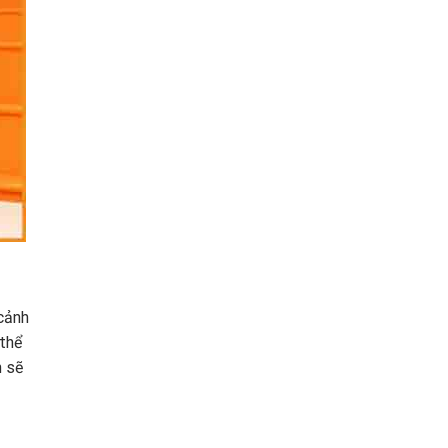
cảnh
 thể
n sẽ