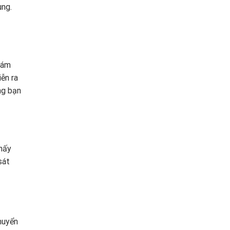
ung.
iám
ễn ra
ng bạn
hấy
sát
huyển