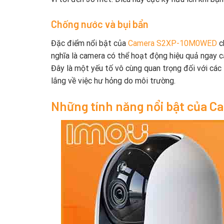
Chống nước và bụi bẩn
Đặc điểm nổi bật của
Camera S2XP-10M0WED
c
nghĩa là camera có thể hoạt động hiệu quả ngay c
Đây là một yếu tố vô cùng quan trọng đối với cá
lắng về việc hư hỏng do môi trường.
Những tính năng nổi bật của C