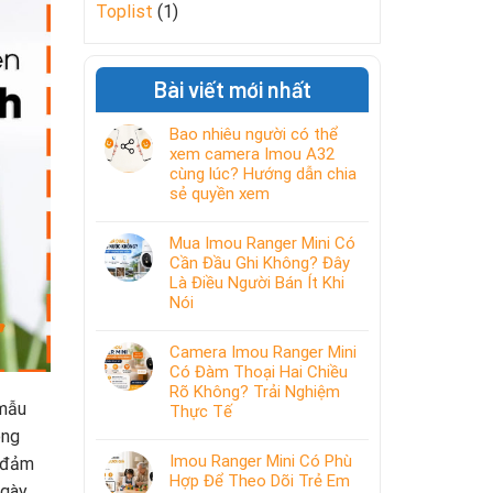
Toplist
(1)
Bài viết mới nhất
Bao nhiêu người có thể
xem camera Imou A32
cùng lúc? Hướng dẫn chia
sẻ quyền xem
Mua Imou Ranger Mini Có
Cần Đầu Ghi Không? Đây
Là Điều Người Bán Ít Khi
Nói
Camera Imou Ranger Mini
Có Đàm Thoại Hai Chiều
Rõ Không? Trải Nghiệm
 mẫu
Thực Tế
ông
Imou Ranger Mini Có Phù
P đảm
Hợp Để Theo Dõi Trẻ Em
ngày