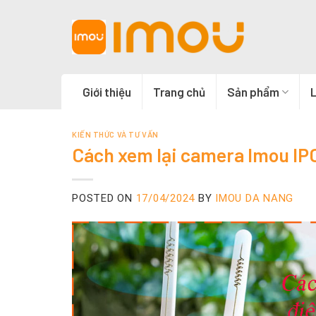
Skip
to
content
Giới thiệu
Trang chủ
Sản phẩm
L
KIẾN THỨC VÀ TƯ VẤN
Cách xem lại camera Imou IPC
POSTED ON
17/04/2024
BY
IMOU DA NANG