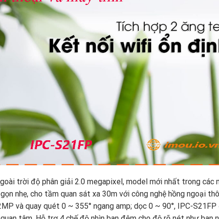
oài trời độ phân giải 2.0 megapixel, model mới nhất trong các
gọn nhẹ, cho tầm quan sát xa 30m với công nghệ hồng ngoại th
2MP và quay quét 0 ~ 355° ngang amp; dọc 0 ~ 90°, IPC-S21F
quan tâm. Hỗ trợ 4 chế độ nhìn ban đêm cho độ rõ nét như ban 