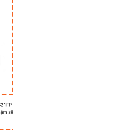
-S21FP
chậm sẽ