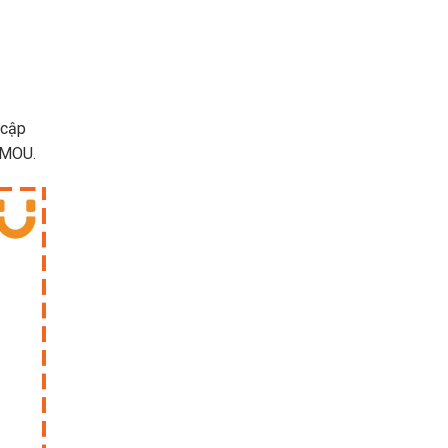
 cập
IMOU.