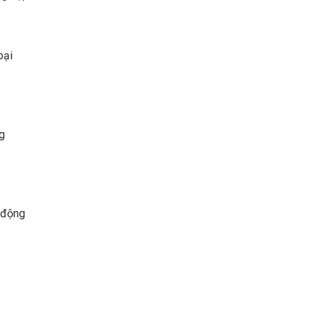
oại
g
o động