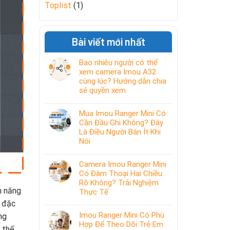
Toplist
(1)
Bài viết mới nhất
Bao nhiêu người có thể
xem camera Imou A32
cùng lúc? Hướng dẫn chia
sẻ quyền xem
Mua Imou Ranger Mini Có
Cần Đầu Ghi Không? Đây
Là Điều Người Bán Ít Khi
Nói
Camera Imou Ranger Mini
Có Đàm Thoại Hai Chiều
Rõ Không? Trải Nghiệm
h năng
Thực Tế
g đặc
Imou Ranger Mini Có Phù
ng
Hợp Để Theo Dõi Trẻ Em
 thế