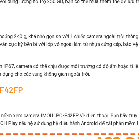
i dung lượng hỗ trợ 256 GB, bạn có thể mua thêm thẻ để lưu tr
khoảng 240 g, khá nhỏ gọn so với 1 chiếc camera ngoài trời thông
ẫn cực kỳ bền bỉ với lớp vỏ ngoài làm từ nhựa cứng cáp, bảo vệ
n IP67, camera có thể chịu được môi trường có độ ẩm hoặc tỉ lệ
 dụng cho các vùng không gian ngoài trời.
-F42FP
hần mềm xem camera IMOU IPC-F42FP về điện thoại. Bạn hãy truy
 CH Play nếu hệ sử dụng hệ điều hành Android để tải phần mềm 