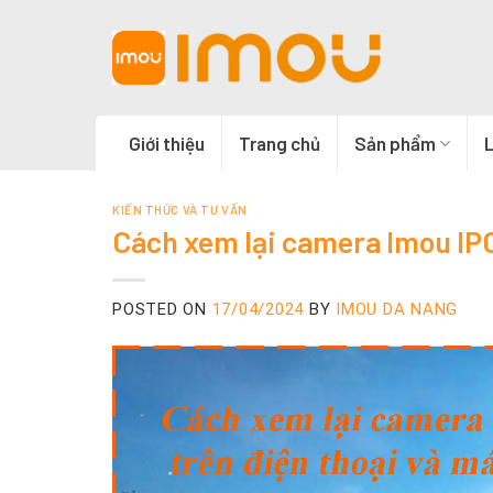
Skip
to
content
Giới thiệu
Trang chủ
Sản phẩm
L
KIẾN THỨC VÀ TƯ VẤN
Cách xem lại camera Imou IPC
POSTED ON
17/04/2024
BY
IMOU DA NANG