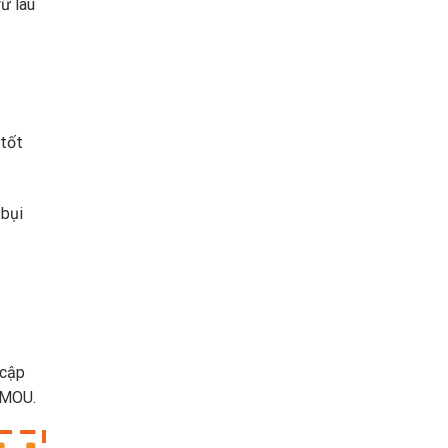
ữ lâu
 tốt
 bụi
 cập
IMOU.