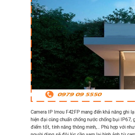
Camera IP Imou F42FP mang đến khả năng ghi lại h
hiện đại cùng chuẩn chống nước chống bụi IP67, g
điểm tốt, tính năng thông minh,… Phù hợp với như
người dùng sẽ đôi lúc cần xem lại hình ảnh từ ca