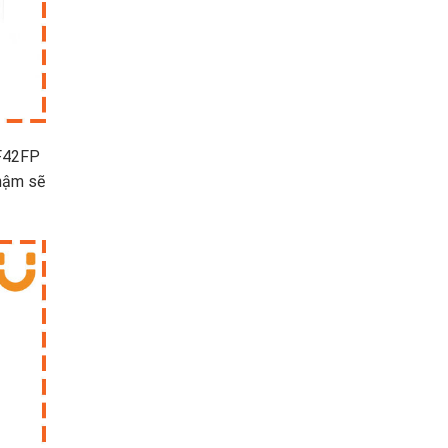
-F42FP
chậm sẽ