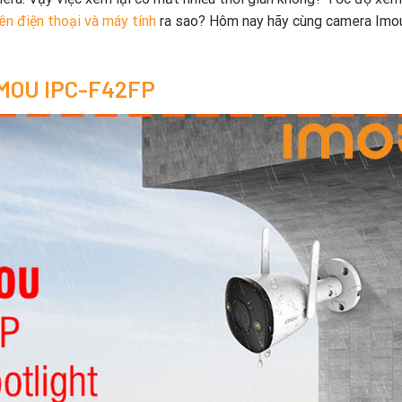
n điện thoại và máy tính
ra sao? Hôm nay hãy cùng camera Imo
 IMOU IPC-F42FP