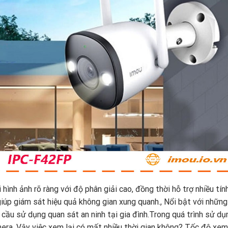
ình ảnh rõ ràng với độ phân giải cao, đồng thời hỗ trợ nhiều tín
iúp giám sát hiệu quả không gian xung quanh., Nổi bật với nhữn
 cầu sử dụng quan sát an ninh tại gia đình.Trong quá trình sử dụ
mera. Vậy việc xem lại có mất nhiều thời gian không? Tốc độ xem