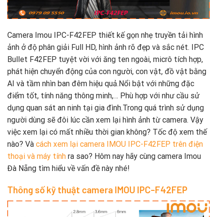
Camera Imou IPC-F42FEP thiết kế gọn nhẹ
truyền tải hình
ảnh ở độ phân giải Full HD, hình ảnh rõ đẹp và sắc nét. IPC
Bullet F42FEP tuyệt vời với ăng ten ngoài, micrô tích hợp,
phát hiện chuyển động của con người, con vật, đồ vật bằng
AI và tầm nhìn ban đêm hiệu quả.Nổi bật với những đặc
điểm tốt, tính năng thông minh,… Phù hợp với như cầu sử
dụng quan sát an ninh tại gia đình.Trong quá trình sử dụng
người dùng sẽ đôi lúc cần xem lại hình ảnh từ camera. Vậy
việc xem lại có mất nhiều thời gian không? Tốc độ xem thế
nào? Và
cách xem lại camera IMOU IPC-F42FEP trên điện
thoại và máy tính
ra sao? Hôm nay hãy cùng camera Imou
Đà Nẵng tìm hiểu về vấn đề này nhé!
Thông số kỹ thuật camera IMOU IPC-F42FEP