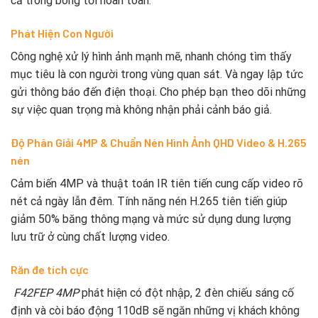
cả trong bóng tối hoàn toàn.
Phát Hiện Con Người
Công nghệ xử lý hình ảnh mạnh mẽ, nhanh chóng tìm thấy
mục tiêu là con người trong vùng quan sát. Và ngay lập tức
gửi thông báo đến điện thoại. Cho phép bạn theo dõi những
sự việc quan trọng mà không nhận phải cảnh báo giả.
Độ Phân Giải 4MP & Chuẩn Nén Hình Ảnh QHD Video & H.265
nén
Cảm biến 4MP và thuật toán IR tiên tiến cung cấp video rõ
nét cả ngày lẫn đêm. Tính năng nén H.265 tiên tiến giúp
giảm 50% băng thông mạng và mức sử dụng dung lượng
lưu trữ ở cùng chất lượng video.
Răn đe tích cực
F42FEP 4MP
phát hiện có đột nhập, 2 đèn chiếu sáng cố
định và còi báo động 110dB sẽ ngăn những vị khách không