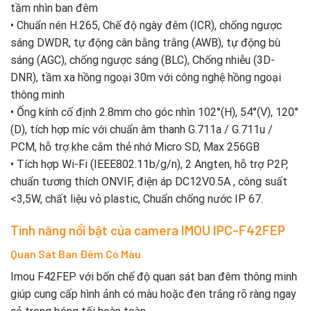
tầm nhìn ban đêm
• Chuẩn nén H.265, Chế độ ngày đêm (ICR), chống ngược
sáng DWDR, tự động cân bằng trắng (AWB), tự động bù
sáng (AGC), chống ngược sáng (BLC), Chống nhiễu (3D-
DNR), tầm xa hồng ngoại 30m với công nghệ hồng ngoại
thông minh
• Ống kính cố định 2.8mm cho góc nhìn 102°(H), 54°(V), 120°
(D), tích hợp míc với chuẩn âm thanh G.711a / G.711u /
PCM, hỗ trợ khe cắm thẻ nhớ Micro SD, Max 256GB
• Tích hợp Wi-Fi (IEEE802.11b/g/n), 2 Angten, hỗ trợ P2P,
chuẩn tương thích ONVIF, điện áp DC12V0.5A , công suất
<3,5W, chất liệu vỏ plastic, Chuẩn chống nước IP 67.
Tính năng nổi bật của camera IMOU IPC-F42FEP
Quan Sát Ban Đêm Có Màu
Imou F42FEP với bốn chế độ quan sát ban đêm thông minh
giúp cung cấp hình ảnh có màu hoặc đen trắng rõ ràng ngay