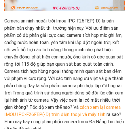
Camera an ninh ngoài trời Imou IPC-F26FEP(-D) là sản
phẩm bán chạy nhất thị trường hiện nay. Với ưu điểm sản
phẩm có độ phân giải cực cao; camera tích hợp míc ghi âm,
chống nước hoàn toàn, yên tâm khi lắp đặt ngoài trời, kết
nối wifi, hỗ trợ các tính năng thông minh như phát hiện
chuyển động, phát hiện con người, ống kính có góc quan sát
rộng tới 115 độ giúp bạn quan sát bao quát toàn cảnh.
Camera tích hợp hồng ngoại thông minh quan sát ban đêm
với phạm vi cực rộng. Với các tính năng ưu việt và giá thành
phải chăng đây là sản phẩm camera phù hợp lắp đặt ngoài
trời.Trong quá trình sử dụng người dùng sẽ đôi lúc cần xem
lại hình ảnh từ camera. Vậy việc xem lại có mất nhiều thời
gian không? Tốc độ xem thế nào? Và
cách xem lại camera
IMOU IPC-F26FEP(-D) trên điện thoại và máy tính
ra sao?
Hôm nay hãy cùng phân phối camera Imou Đà Nẵng tìm hiểu
về vấn đề này nhé!