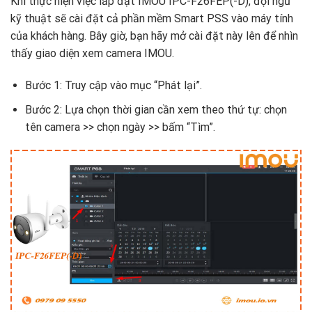
Khi thực hiện việc lắp đặt IMOU IPC-F26FEP(-D), đội ngũ
kỹ thuật sẽ cài đặt cả phần mềm Smart PSS vào máy tính
của khách hàng. Bây giờ, bạn hãy mở cài đặt này lên để nhìn
thấy giao diện xem camera IMOU.
Bước 1: Truy cập vào mục “Phát lại”.
Bước 2: Lựa chọn thời gian cần xem theo thứ tự: chọn
tên camera >> chọn ngày >> bấm “Tìm”.