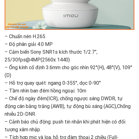
– Chuẩn nén H.265
– Độ phân giải 4.0 MP
– Cảm biến Sony SNR1s kích thước 1/2.7”,
25/30fps@4MP(2560x 1440)
– Ống kính cố định 3.6mm cho góc nhìn 92°(H), 48°(V), 109°
(D)
– Hỗ trợ quay quét: ngang 0-355°, dọc 0-90°
– Tầm nhìn ban đêm hồng ngoại: 10m
– Chế độ ngày đêm(ICR), chống ngược sáng DWDR, tự
động cân bằng trắng (AWB), tự động bù sáng (AGC),Chống
nhiễu 2D-DNR.
– Cảnh báo chủ động: push tin nhắn khi phát hiện có đối
tượng xâm nhập.
– Tích hợp mic và loa, hỗ trợ đàm thoại 2 chiều (Full-