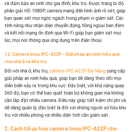
và đảm bảo an ninh cho gia đình, khu trọ. Được trang bị độ
phân giải HD 1080P, camera mang đến hình ảnh rõ nét, giúp
bạn quan sát mọi ngóc ngách trong phạm vi giám sát. Các
tính năng như nhận diện chuyển động, hồng ngoại ban đêm
và kết nối mạng ổn định qua Wi-Fi giúp bạn giám sát mọi
lúc, mọi nơi thông qua ứng dụng trên điện thoại.
1.2. Camera Imou IPC-A22P – Giải pháp an ninh hiệu quả
cho nhà ở và khu trọ
Đối với nhà ở, khu trọ,
camera
IPC-A22P
Đà Nẵng
cung cấp
giải pháp an ninh hiệu quả, giúp bạn dễ dàng theo dõi mọi
diễn biến xảy ra trong khu vực. Đặc biệt, với khả năng quay
360 độ, bạn có thể bao quát toàn bộ không gian mà không
cần lắp đặt nhiều camera. Điều này giúp tiết kiệm chi phí và
dễ dàng quản lý, đặc biệt là đối với những người sở hữu khu
trọ với nhiều phòng và nhiều diện tích cần giám sát.
2. Cách tối ưu hóa camera Imou IPC-A22P cho